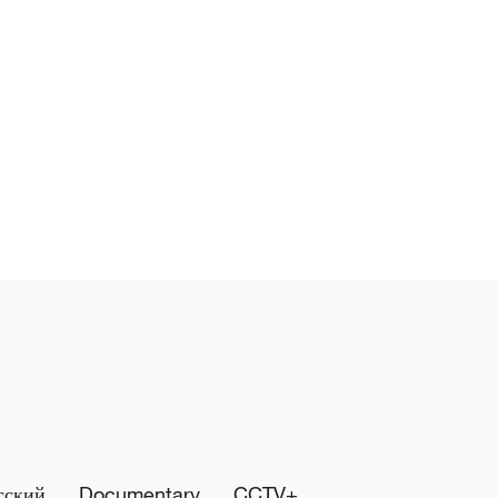
сский
Documentary
CCTV+