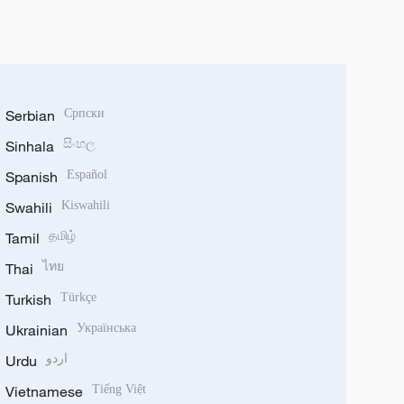
Serbian
Српски
Sinhala
සිංහල
Spanish
Español
Swahili
Kiswahili
Tamil
தமிழ்
Thai
ไทย
Turkish
Türkçe
Ukrainian
Українська
Urdu
اردو
Vietnamese
Tiếng Việt