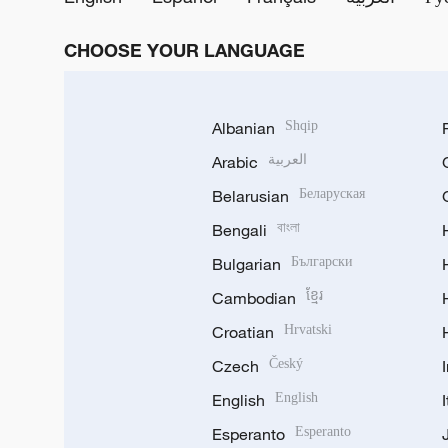
CHOOSE YOUR LANGUAGE
Albanian
Shqip
Arabic
العربية
Belarusian
Беларуская
Bengali
বাংলা
Bulgarian
Български
Cambodian
ខ្មែរ
Croatian
Hrvatski
Czech
Český
English
English
Esperanto
Esperanto