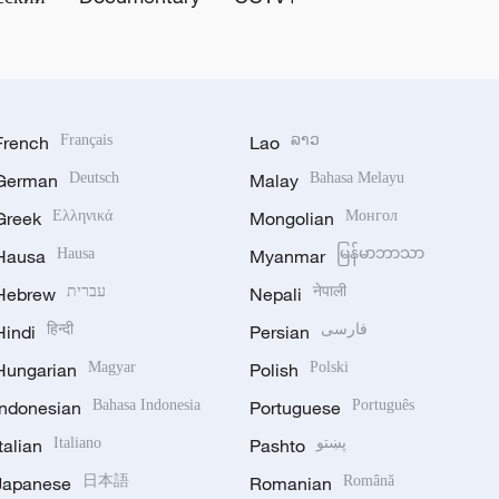
French
Français
Lao
ລາວ
German
Deutsch
Malay
Bahasa Melayu
Greek
Ελληνικά
Mongolian
Монгол
Hausa
Hausa
Myanmar
မြန်မာဘာသာ
Hebrew
עברית
Nepali
नेपाली
Hindi
हिन्दी
Persian
فارسی
Hungarian
Magyar
Polish
Polski
Indonesian
Bahasa Indonesia
Portuguese
Português
Italian
Italiano
Pashto
پښتو
Japanese
日本語
Romanian
Română