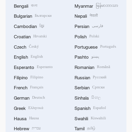
বাংলা
မြန်မာဘာသာ
Bengali
Myanmar
Български
नेपाली
Bulgarian
Nepali
ខ្មែរ
فارسی
Cambodian
Persian
Hrvatski
Polski
Croatian
Polish
Český
Português
Czech
Portuguese
English
پښتو
English
Pashto
Esperanto
Română
Esperanto
Romanian
Filipino
Русский
Filipino
Russian
Français
Српски
French
Serbian
Deutsch
සිංහල
German
Sinhala
Ελληνικά
Español
Greek
Spanish
Hausa
Kiswahili
Hausa
Swahili
עברית
தமிழ்
Hebrew
Tamil