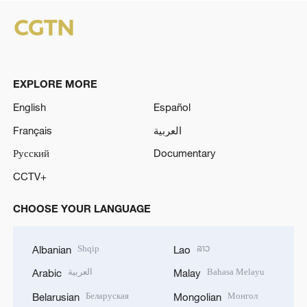
EXPLORE MORE
English
Español
Français
العربية
Русский
Documentary
CCTV+
CHOOSE YOUR LANGUAGE
Shqip
ລາວ
Albanian
Lao
العربية
Bahasa Melayu
Arabic
Malay
Беларуская
Монгол
Belarusian
Mongolian