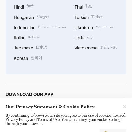
हिन्दी
ไทย
Hindi
Thai
Magyar
Türkçe
Hungarian
Turkish
Bahasa Indonesia
Українська
Indonesian
Ukrainian
Italiano
اردو
Italian
Urdu
日本語
Tiếng Việt
Japanese
Vietnamese
한국어
Korean
DOWNLOAD OUR APP
Our Privacy Statement & Cookie Policy
By continuing to browse our site you agree to our use of cookies, revised
Privacy Policy and Terms of Use. You can change your cookie settings
through your browser.