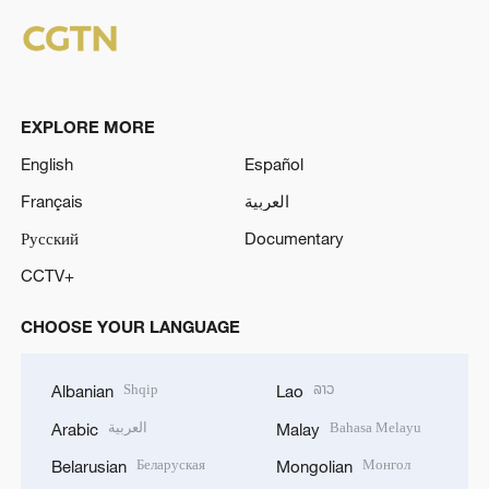
EXPLORE MORE
English
Español
Français
العربية
Русский
Documentary
CCTV+
CHOOSE YOUR LANGUAGE
Shqip
ລາວ
Albanian
Lao
العربية
Bahasa Melayu
Arabic
Malay
Беларуская
Монгол
Belarusian
Mongolian