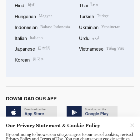
हिन्दी
ไทย
Hindi
Thai
Magyar
Türkçe
Hungarian
Turkish
Bahasa Indonesia
Українська
Indonesian
Ukrainian
Italiano
اردو
Italian
Urdu
日本語
Tiếng Việt
Japanese
Vietnamese
한국어
Korean
DOWNLOAD OUR APP
Our Privacy Statement & Cookie Policy
By continuing to browse our site you agree to our use of cookies, revised
Privacy Policy and Terms of Use. You can change your cookie settings