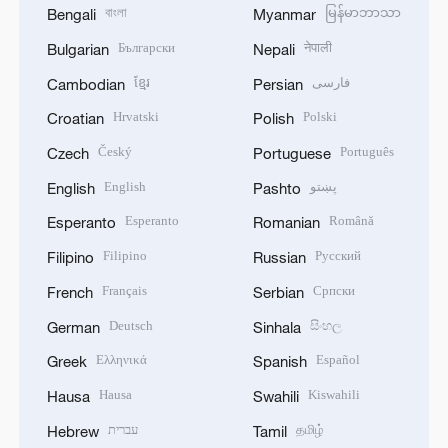
বাংলা
မြန်မာဘာသာ
Bengali
Myanmar
Български
नेपाली
Bulgarian
Nepali
ខ្មែរ
فارسی
Cambodian
Persian
Hrvatski
Polski
Croatian
Polish
Český
Português
Czech
Portuguese
English
پښتو
English
Pashto
Esperanto
Română
Esperanto
Romanian
Filipino
Русский
Filipino
Russian
Français
Српски
French
Serbian
Deutsch
සිංහල
German
Sinhala
Ελληνικά
Español
Greek
Spanish
Hausa
Kiswahili
Hausa
Swahili
עברית
தமிழ்
Hebrew
Tamil