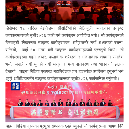
डिसेम्बर १६ तारिख बेइजिङमा सीसीटीभीको मिलिजुली च्यानलका उत्कृष्ट
कार्यक्रमहरूको सूची२०२६ जारी गर्ने कार्यक्रम आयोजित भयो। सो कार्यक्रमको
विषयसूची 'स्क्रिनमा उत्कृष्ट कार्यक्रमहरु, अग्रिमतर्फ नयाँ अध्यायको रचना'
राखियो, जहाँ ६० भन्दा बढी उत्कृष्ट कार्यक्रमहरूको प्रस्तुती थियो। ती
कार्यक्रमहरुमा गहन विचार, कलात्मक श्रेष्ठता र भावनात्मक तापमान समावेश
भयो, जसले नयाँ युगको नयाँ यात्रा र भव्य वातावरण तथा भावनाको झलक
देखायो। चाइना मिडिया ग्रूपका महानिर्देशक शन हाइस्योङ उपस्थित हुनुभयो भने
थुप्रै अतिथिहरूसँगै उत्कृष्ट कार्यक्रमहरूको सूची२०२६ सार्वजनिक गर्नुभयो।
चाइना मिडिया ग्रूपका प्रमुख सम्पादक छाई च्युनले सो कार्यक्रममा भाषण दिँदै