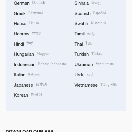
Deutsch
සිංහල
German
Sinhala
Ελληνικά
Español
Greek
Spanish
Hausa
Kiswahili
Hausa
Swahili
עברית
தமிழ்
Hebrew
Tamil
हिन्दी
ไทย
Hindi
Thai
Magyar
Türkçe
Hungarian
Turkish
Bahasa Indonesia
Українська
Indonesian
Ukrainian
Italiano
اردو
Italian
Urdu
日本語
Tiếng Việt
Japanese
Vietnamese
한국어
Korean
DOWNLOAD OUR APP