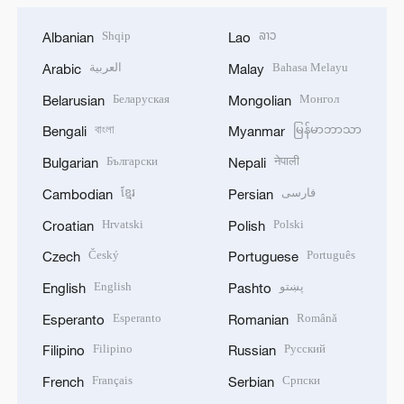
Shqip
ລາວ
Albanian
Lao
العربية
Bahasa Melayu
Arabic
Malay
Беларуская
Монгол
Belarusian
Mongolian
বাংলা
မြန်မာဘာသာ
Bengali
Myanmar
Български
नेपाली
Bulgarian
Nepali
ខ្មែរ
فارسی
Cambodian
Persian
Hrvatski
Polski
Croatian
Polish
Český
Português
Czech
Portuguese
English
پښتو
English
Pashto
Esperanto
Română
Esperanto
Romanian
Filipino
Русский
Filipino
Russian
Français
Српски
French
Serbian