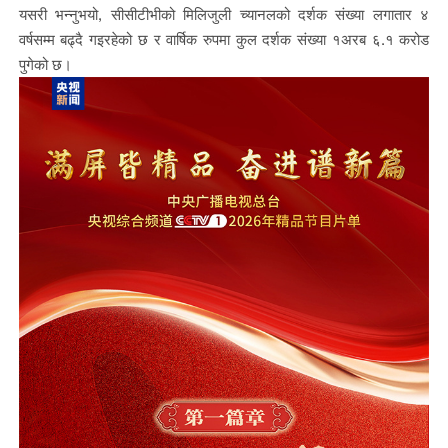
यसरी भन्नुभयो, सीसीटीभीको मिलिजुली च्यानलको दर्शक संख्या लगातार ४
वर्षसम्म बढ्दै गइरहेको छ र वार्षिक रुपमा कुल दर्शक संख्या १अरब ६.१ करोड
पुगेको छ।