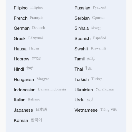
Filipino
Русский
Filipino
Russian
Français
Српски
French
Serbian
Deutsch
සිංහල
German
Sinhala
Ελληνικά
Español
Greek
Spanish
Hausa
Kiswahili
Hausa
Swahili
עברית
தமிழ்
Hebrew
Tamil
हिन्दी
ไทย
Hindi
Thai
Magyar
Türkçe
Hungarian
Turkish
Bahasa Indonesia
Українська
Indonesian
Ukrainian
Italiano
اردو
Italian
Urdu
日本語
Tiếng Việt
Japanese
Vietnamese
한국어
Korean