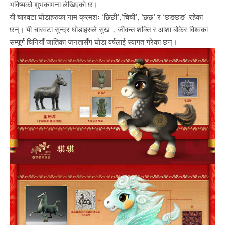
भविष्यको शुभकामना लेखिएको छ।
यी चारवटा घोडाहरुका नाम क्रमशः ‘छिछी’,‘चिची’, ‘छछ’ र ‘छङछङ’ रहेका
छन्। यी चारवटा सुन्दर घोडाहरुले सुख，जीवन्त शक्ति र आशा बोकेर विश्वका
सम्पूर्ण चिनियाँ जातिका जनतासँग घोडा वर्षलाई स्वागत गरेका छन्।