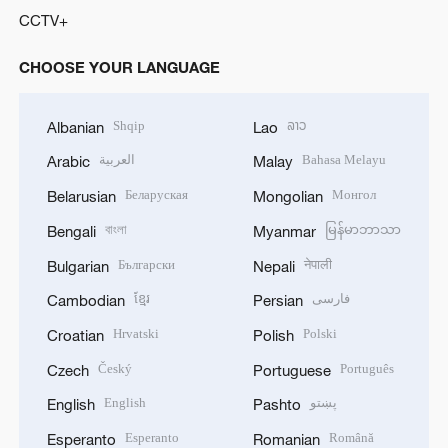
CCTV+
CHOOSE YOUR LANGUAGE
Shqip
ລາວ
Albanian
Lao
العربية
Bahasa Melayu
Arabic
Malay
Беларуская
Монгол
Belarusian
Mongolian
বাংলা
မြန်မာဘာသာ
Bengali
Myanmar
Български
नेपाली
Bulgarian
Nepali
ខ្មែរ
فارسی
Cambodian
Persian
Hrvatski
Polski
Croatian
Polish
Český
Português
Czech
Portuguese
English
پښتو
English
Pashto
Esperanto
Română
Esperanto
Romanian