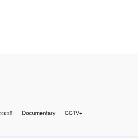
сский
Documentary
CCTV+