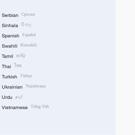
Serbian
Српски
Sinhala
සිංහල
Spanish
Español
Swahili
Kiswahili
Tamil
தமிழ்
Thai
ไทย
Turkish
Türkçe
Ukrainian
Українська
Urdu
اردو
Vietnamese
Tiếng Việt