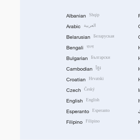
Albanian
Shqip
Arabic
العربية
Belarusian
Беларуская
Bengali
বাংলা
Bulgarian
Български
Cambodian
ខ្មែរ
Croatian
Hrvatski
Czech
Český
English
English
Esperanto
Esperanto
Filipino
Filipino