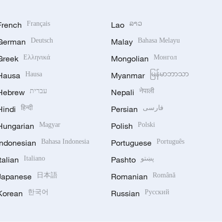
French
Français
Lao
ລາວ
German
Deutsch
Malay
Bahasa Melayu
Greek
Ελληνικά
Mongolian
Монгол
Hausa
Hausa
Myanmar
မြန်မာဘာသာ
Hebrew
עברית
Nepali
नेपाली
Hindi
हिन्दी
Persian
فارسی
Hungarian
Magyar
Polish
Polski
Indonesian
Bahasa Indonesia
Portuguese
Português
Italian
Italiano
Pashto
پښتو
Japanese
日本語
Romanian
Română
Korean
한국어
Russian
Русский