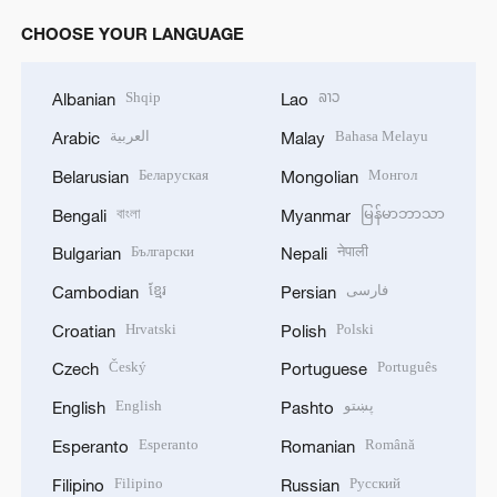
CHOOSE YOUR LANGUAGE
Shqip
ລາວ
Albanian
Lao
العربية
Bahasa Melayu
Arabic
Malay
Беларуская
Монгол
Belarusian
Mongolian
বাংলা
မြန်မာဘာသာ
Bengali
Myanmar
Български
नेपाली
Bulgarian
Nepali
ខ្មែរ
فارسی
Cambodian
Persian
Hrvatski
Polski
Croatian
Polish
Český
Português
Czech
Portuguese
English
پښتو
English
Pashto
Esperanto
Română
Esperanto
Romanian
Filipino
Русский
Filipino
Russian