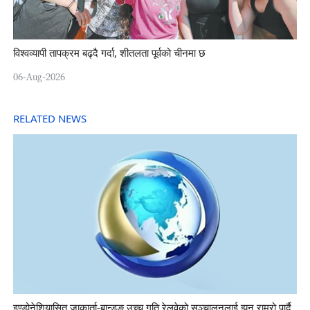
विश्वव्यापी तापक्रम बढ्दै गर्दा, शीतलता पूर्वको चीनमा छ
06-Aug-2026
RELATED NEWS
इण्डोनेशियासित जाकार्ता-बान्डुङ उच्च गति रेलवेको सञ्चालनलाई झन् राम्रो पार्दै