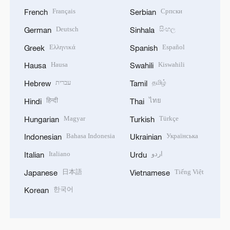
Français
Српски
French
Serbian
Deutsch
සිංහල
German
Sinhala
Ελληνικά
Español
Greek
Spanish
Hausa
Kiswahili
Hausa
Swahili
עברית
தமிழ்
Hebrew
Tamil
हिन्दी
ไทย
Hindi
Thai
Magyar
Türkçe
Hungarian
Turkish
Bahasa Indonesia
Українська
Indonesian
Ukrainian
Italiano
اردو
Italian
Urdu
日本語
Tiếng Việt
Japanese
Vietnamese
한국어
Korean