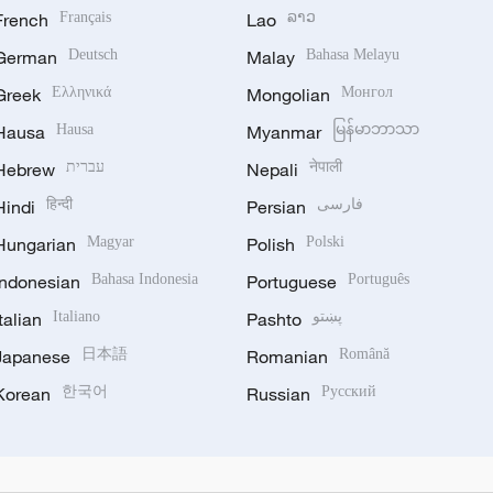
French
Français
Lao
ລາວ
German
Deutsch
Malay
Bahasa Melayu
Greek
Ελληνικά
Mongolian
Монгол
Hausa
Hausa
Myanmar
မြန်မာဘာသာ
Hebrew
עברית
Nepali
नेपाली
Hindi
हिन्दी
Persian
فارسی
Hungarian
Magyar
Polish
Polski
Indonesian
Bahasa Indonesia
Portuguese
Português
Italian
Italiano
Pashto
پښتو
Japanese
日本語
Romanian
Română
Korean
한국어
Russian
Русский