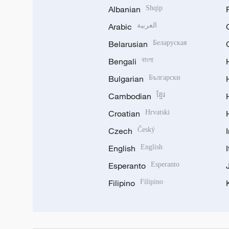
Albanian
Shqip
Arabic
العربية
Belarusian
Беларуская
Bengali
বাংলা
Bulgarian
Български
Cambodian
ខ្មែរ
Croatian
Hrvatski
Czech
Český
English
English
Esperanto
Esperanto
Filipino
Filipino