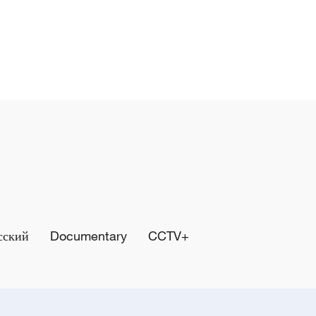
сский
Documentary
CCTV+