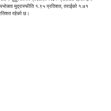
 उपभोक्ता मुद्रास्फीति १.९५ प्रतिशत, तराईको १.७१
्रतिशत रहेको छ।