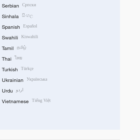
Serbian
Српски
Sinhala
සිංහල
Spanish
Español
Swahili
Kiswahili
Tamil
தமிழ்
Thai
ไทย
Turkish
Türkçe
Ukrainian
Українська
Urdu
اردو
Vietnamese
Tiếng Việt