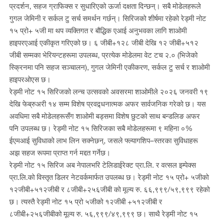
प्रदर्शन, सहज ग्राफिक्स र सुधारिएको ऊर्जा दक्षता दिन्छन्। सबै मोडेलहरूले
गुगल जेमिनी र सर्कल टु सर्च समर्थन गर्छन्। सिरिजको शीर्षमा रहेको रेड्मी नोट
१५ प्रो+ ५जी मा थप व्यक्तिगत र बौद्धिक एआई अनुभवका लागि शाओमी
हाइपरएआई एकीकृत गरिएको छ। ६ जीबी+१२८ जीबी देखि १२ जीबी+५१२
जीबी सम्मका भेरियन्टहरूमा उपलब्ध, प्रत्येक मोडेलमा वेट टच २.० (भिजेको
स्क्रिनमा पनि सहज सञ्चालन), गुगल जेमिनी एकीकरण, सर्कल टु सर्च र शाओमी
हाइपरओएस छ।
रेड्मी नोट १५ सिरिजको लन्च उत्सवको अवसरमा शाओमीले २०२६ जनवरी १९
देखि फेब्रुअरी १४ सम्म विशेष प्रवद्र्धनात्मक अफर सार्वजनिक गरेको छ। यस
अवधिमा सबै मोडेलहरूसँग शाओमी बड्समा विशेष छुटको साथ बन्डलिङ अफर
पनि उपलब्ध छ। रेड्मी नोट १५ सिरिजका सबै मोडेलहरूमा ९ महिना ०%
ईएमआई सुविधाको लाभ लिन सक्नेछन्, जसले फ्ल्यागशिप–स्तरका सुविधाहरू
अझ सहज रूपमा प्राप्त गर्न मद्दत गर्नेछ।
रेड्मी नोट १५ सिरिज अब नेपालभरि टेलिडाईरेक्ट प्रा.लि. र वत्सल इम्पेक्स
प्रा.लि.को विस्तृत डिलर नेटवर्कमार्फत उपलब्ध छ। रेड्मी नोट १५ प्रो+ ५जीको
१२जीबी+५१२जीबी र ८जीबी+२५६जीबी को मूल्य रु. ६६,९९९/५९,९९९ रहेको
छ। त्यस्तै रेड्मी नोट १५ प्रो ५जीको १२जीबी +५१२जीबी र
८जीबी+२५६जीबीको मूल्य रु. ५६,९९९/४९,९९९ छ। साथै रेड्मी नोट १५