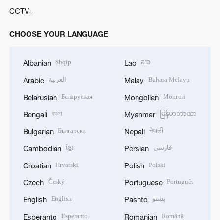
CCTV+
CHOOSE YOUR LANGUAGE
Shqip
ລາວ
Albanian
Lao
العربية
Bahasa Melayu
Arabic
Malay
Беларуская
Монгол
Belarusian
Mongolian
বাংলা
မြန်မာဘာသာ
Bengali
Myanmar
Български
नेपाली
Bulgarian
Nepali
ខ្មែរ
فارسی
Cambodian
Persian
Hrvatski
Polski
Croatian
Polish
Český
Português
Czech
Portuguese
English
پښتو
English
Pashto
Esperanto
Română
Esperanto
Romanian