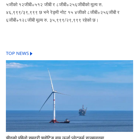
५जीको १२जीबी+५१२ जीबी र ८जीबी+२५६जीबीको मूल्य रु.
४६,९९९/३९,९९९ छ भने रेड्मी नोट १५ ४जीको ८जीबी+२५६जीबी र
६जीबी+१२८जीबी मूल्य रु. ३५,९९९/२९,९९९ रहेको छ।
TOP NEWS
चीनको पहिलो समुद्री फ्लोटिङ वायु ऊर्जा प्लेटफर्म सञ्चालनमा