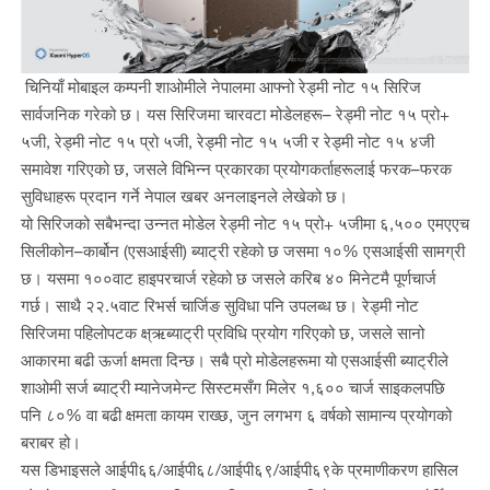
चिनियाँ मोबाइल कम्पनी शाओमीले नेपालमा आफ्नो रेड्मी नोट १५ सिरिज
सार्वजनिक गरेको छ। यस सिरिजमा चारवटा मोडेलहरू– रेड्मी नोट १५ प्रो+
५जी, रेड्मी नोट १५ प्रो ५जी, रेड्मी नोट १५ ५जी र रेड्मी नोट १५ ४जी
समावेश गरिएको छ, जसले विभिन्न प्रकारका प्रयोगकर्ताहरूलाई फरक–फरक
सुविधाहरू प्रदान गर्ने नेपाल खबर अनलाइनले लेखेको छ।
यो सिरिजको सबैभन्दा उन्नत मोडेल रेड्मी नोट १५ प्रो+ ५जीमा ६,५०० एमएएच
सिलीकोन–कार्बोन (एसआईसी) ब्याट्री रहेको छ जसमा १०% एसआईसी सामग्री
छ। यसमा १००वाट हाइपरचार्ज रहेको छ जसले करिब ४० मिनेटमै पूर्णचार्ज
गर्छ। साथै २२.५वाट रिभर्स चार्जिङ सुविधा पनि उपलब्ध छ। रेड्मी नोट
सिरिजमा पहिलोपटक क्ष्ऋब्याट्री प्रविधि प्रयोग गरिएको छ, जसले सानो
आकारमा बढी ऊर्जा क्षमता दिन्छ। सबै प्रो मोडेलहरूमा यो एसआईसी ब्याट्रीले
शाओमी सर्ज ब्याट्री म्यानेजमेन्ट सिस्टमसँग मिलेर १,६०० चार्ज साइकलपछि
पनि ८०% वा बढी क्षमता कायम राख्छ, जुन लगभग ६ वर्षको सामान्य प्रयोगको
बराबर हो।
यस डिभाइसले आईपी६६/आईपी६८/आईपी६९/आईपी६९के प्रमाणीकरण हासिल