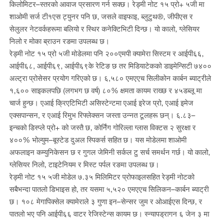
किलोमिटर–स्तरको आवाज प्रसारण गर्न सक्छ। रेड्मी नोट १५ प्रो+ ५जी मा
शाओमी सर्ज टी१एस ट्युनर पनि छ, जसले वाइफाइ, ब्लुटुथ®, जीपीएस र
सेलुलर नेटवर्कहरूमा बलियो र स्थिर कनेक्टिभिटी दिन्छ। यो कालो, ग्लेसियर
निलो र मोका ब्राउन रङमा उपलब्ध छ।
रेड्मी नोट १५ प्रो ५जी मोडेलमा पनि २००एमपी क्यामेरा सिस्टम र आईपी६६,
आईपी६८, आईपी६९, आईपी६९के रेटिङ छ तर मिडियाटेकको डाइमेन्सिटी ७४००
अल्ट्रा प्रोसेसर प्रयोग गरिएको छ। ६,५८० एमएएच सिलीकोन कार्बन ब्याट्रीले
१,६०० साइकलपछि (लगभग छ वर्ष) ८०% क्षमता कायम राख्छ र ४५डब्लू मा
चार्ज हुन्छ। एआई क्रिएटिभिटी असिस्टेन्टमा एआई इरेज प्रो, एआई इमेज
एक्सपान्सन, र एआई रिमुभ रिफ्लेक्सन जस्ता उन्नत टूलहरू छन्। ६.८३–
इन्चको डिस्प्ले प्रो+ को जस्तै छ, कोर्निंग गोरिल्ला ग्लास विक्टस २ सुरक्षा र
४००% भोल्युम–बूस्टेड दुअल स्पिकर्स सहित छ। यस मोडेलमा शाओमी
अफलाइन कम्युनिकेसन छ र गुगल जेमिनी सर्कल टु सर्च समर्थन गर्छ। यो कालो,
ग्लेसियर निलो, टाइटेनियम र मिस्ट पर्पल रङमा उपलब्ध छ।
रेड्मी नोट १५ ५जी मोडेल ७.३५ मिलिमिटर प्रोफाइलसहित रेड्मी नोटको
सबैभन्दा पातलो डिभाइस हो, तर यसमा ५,५२० एमएएच सिलिकन–कार्बन ब्याट्री
छ। १०८ मेगापिक्सेल क्यामेराले ३ गुणा इन–सेन्सर जुम र ओआईएस दिन्छ, र
पातलो भए पनि आईपी६६ वाटर रेजिस्टेन्स कायम छ। स्न्यापड्रागन ६ जेन ३ मा