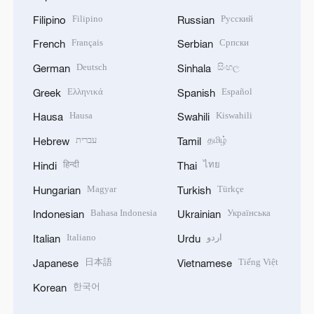
Filipino
Русский
Filipino
Russian
Français
Српски
French
Serbian
Deutsch
සිංහල
German
Sinhala
Ελληνικά
Español
Greek
Spanish
Hausa
Kiswahili
Hausa
Swahili
עברית
தமிழ்
Hebrew
Tamil
हिन्दी
ไทย
Hindi
Thai
Magyar
Türkçe
Hungarian
Turkish
Bahasa Indonesia
Українська
Indonesian
Ukrainian
Italiano
اردو
Italian
Urdu
日本語
Tiếng Việt
Japanese
Vietnamese
한국어
Korean