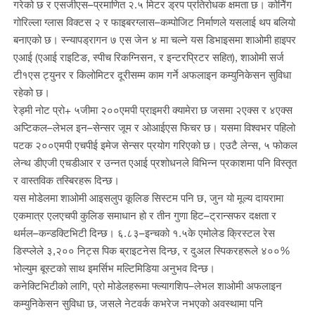
गरेको छ र एसजीएस–प्रमाणित २.५ मिटर ड्रप प्रतिरोधक क्षमता छ। कोर्निंग
गोरिल्ला ग्लास विक्टस २ र फाइबरग्लास–कम्पोजिट निर्माणले यसलाई थप बलियो
बनाएको छ। स्न्यापड्रागन ७ एस जेन ४ मा चल्ने यस डिभाइसमा शाओमी हाइपर
एआई (एआई राइटिङ, स्पीच रिकग्निसन, र इन्टरप्रिटर सहित), शाओमी सर्ज
टी१एस ट्युनर र किलोमिटर दूरीसम्म काम गर्ने अफलाइन कम्युनिकेसन सुविधा
रहेको छ।
रेड्मी नोट प्रो+ ५जीमा २००एमपी प्राइमरी क्यामेरा छ जसमा २एक्स र ४एक्स
अप्टिकल–लेभल इन–सेन्सर जूम र ओआईएस फिचर छ। यसमा विश्वभर पहिलो
पटक २००एमपी एचपीई इमेज सेन्सर प्रयोग गरिएको छ। एउटै लेन्स, ५ फोकल
लेन्थ डीएजी एचडीआर र उन्नत एआई प्रशोधनले विभिन्न प्रकाशमा पनि विस्तृत
र वास्तविक तस्बिरहरू दिन्छ।
यस मोडेलमा शाओमी आइसलुप कूलिङ सिस्टम पनि छ, जुन यो मूल्य दायरामा
एकमात्र एलएचपी कुलिङ समाधान हो र तीन गुणा हिट–ट्रान्सफर दक्षता र
थर्मल–कन्डक्टिभिटी दिन्छ। ६.८३–इन्चको १.५के एमोलेड क्रिस्टल रेस
डिस्प्लेले ३,२०० निट्स पिक ब्राइटनेस दिन्छ, र दुअल स्पिकरहरूले ४००%
भोल्युम बूस्टको साथ इमर्सिभ मल्टिमिडिया अनुभव दिन्छ।
कनेक्टिभिटीको लागि, प्रो मोडेलहरूमा फ्ल्यागशिप–लेभल शाओमी अफलाइन
कम्युनिकेसन सुविधा छ, जसले नेटवर्क कभरेज नभएको अवस्थामा पनि