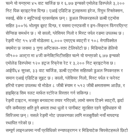
चल्ने यो यन्त्रमा ४५ वाट चार्जिङ छ र ६.७७ इन्चको एमोलेड डिस्प्लेले ३,२००
निट पिक ब्राइटनेस दिन्छ। एआई एडिटिङ टूलहरूमा इरेज, रिमुभ रिफ्लेक्सन,
स्काई, बोके र ब्युटिफाई प्रकार्यहरू छन्। डुअल स्पिकरहरूले डल्बी एट्मोस
सहित ३००% भोल्युम बूस्ट दिन्छ, र यसमा एनएफसी र इन–स्क्रिन फिंगरप्रिन्ट
सेन्सिङ समर्थन छ। यो कालो, ग्लेसियर निलो र मिस्ट पर्पल रङमा उपलब्ध छ।
रेड्मी नोट १५ ४जी मोडेलमा ६,००० एमएएच ब्याट्री र १०८ मेगापिक्सेल
क्यामेरा छ जसमा ३ गुणा अप्टिकल–स्तर टेलिफोटो छ। मिडियाटेक हेलियो
जी१०० अल्ट्रा मा ४जी कनेक्टिभिटीसहित चल्ने यो यन्त्रको ६.७७ इन्चको
एमोलेड डिस्प्लेमा १२० हट्र्ज रिफ्रेस रेट र ३,२०० निट ब्राइटनेस छ।
आईपी६४ सुरक्षा, ३३ वाट चार्जिङ, डल्बी एट्मोस सहितको डुअल स्पिकरहरू र
समान एआई एडिटिङ सुइट छ। कालो, ग्लेसियर निलो, मिस्ट पर्पल र फरेस्ट
हरियो रङमा उपलब्ध यो मोडेल ८ जीबी ¥याम र ५१२ जीबी क्षमतासम्म आउँछ, र
हाइब्रिड सिम स्लट मार्फत स्टोरेज विस्तार गर्न सकिन्छ।
रेड्मी टाइटन, मजबुत बनावटमा तयार गरिएको, लामो समय टिक्ने ब्याट्री, झर्दा
पनि कमैमात्र क्षति हुने क्षमता तथा धुलो र पानीबाट सुरक्षित रहने सुविधाहरु यो
सिरिजमा छन्। यसले रेड्मी नोट उपकरणका लागि मजबुतीको नयाँ मापदण्ड
स्थापित गरेको छ।
सम्पूर्ण लाइनअपमा नयाँ प्रविधिको स्न्यापड्रागन र मिडियाटेक चिपसेटहरूले छिटो