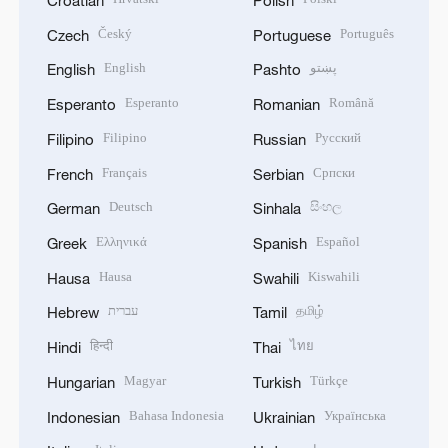
Croatian
Polish
Český
Português
Czech
Portuguese
English
پښتو
English
Pashto
Esperanto
Română
Esperanto
Romanian
Filipino
Русский
Filipino
Russian
Français
Српски
French
Serbian
Deutsch
සිංහල
German
Sinhala
Ελληνικά
Español
Greek
Spanish
Hausa
Kiswahili
Hausa
Swahili
עברית
தமிழ்
Hebrew
Tamil
हिन्दी
ไทย
Hindi
Thai
Magyar
Türkçe
Hungarian
Turkish
Bahasa Indonesia
Українська
Indonesian
Ukrainian