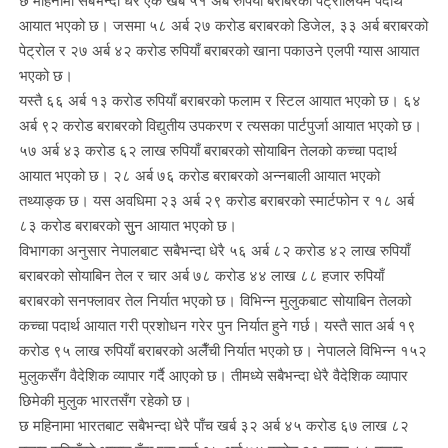
छ महिनामा सबैभन्दा धेरै एक खर्ब ५१ अर्ब रुपियाँ बराबरको पेट्रोलियम पदार्थ
आयात भएको छ। जसमा ५८ अर्ब २७ करोड बराबरको डिजेल, ३३ अर्ब बराबरको
पेट्रोल र २७ अर्ब ४२ करोड रुपियाँ बराबरको खाना पकाउने एलपी ग्यास आयात
भएको छ।
यस्तै ६६ अर्ब १३ करोड रुपियाँ बराबरको फलाम र स्टिल आयात भएको छ। ६४
अर्ब ९२ करोड बराबरको विद्युतीय उपकरण र त्यसका पार्टपुर्जा आयात भएको छ।
५७ अर्ब ४३ करोड ६२ लाख रुपियाँ बराबरको सोयाबिन तेलको कच्चा पदार्थ
आयात भएको छ। २८ अर्ब ७६ करोड बराबरको अन्नबाली आयात भएको
तथ्याङ्क छ। यस अवधिमा २३ अर्ब २९ करोड बराबरको स्मार्टफोन र १८ अर्ब
८३ करोड बराबरको सुुन आयात भएको छ।
विभागका अनुसार नेपालबाट सबैभन्दा धेरै ५६ अर्ब ८२ करोड ४२ लाख रुपियाँ
बराबरको सोयाबिन तेल र चार अर्ब ७८ करोड ४४ लाख ८८ हजार रुपियाँ
बराबरको सनफ्लावर तेल निर्यात भएको छ। विभिन्न मुलुकबाट सोयाबिन तेलको
कच्चा पदार्थ आयात गरी प्रशोधन गरेर पुन निर्यात हुने गर्छ। यस्तै सात अर्ब १९
करोड ९५ लाख रुपियाँ बराबरको अलैँची निर्यात भएको छ। नेपालले विभिन्न १५२
मुलुकसँग वैदेशिक व्यापार गर्दै आएको छ। तीमध्ये सबैभन्दा धेरै वैदेशिक व्यापार
छिमेकी मुलुक भारतसँग रहेको छ।
छ महिनामा भारतबाट सबैभन्दा धेरै पाँच खर्ब ३२ अर्ब ४५ करोड ६७ लाख ८२