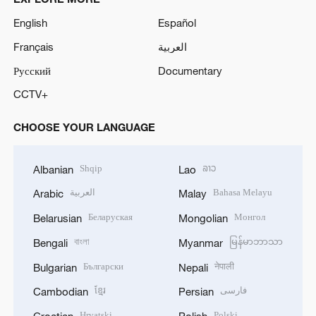
English
Español
Français
العربية
Русский
Documentary
CCTV+
CHOOSE YOUR LANGUAGE
Shqip
ລາວ
Albanian
Lao
العربية
Bahasa Melayu
Arabic
Malay
Беларуская
Монгол
Belarusian
Mongolian
বাংলা
မြန်မာဘာသာ
Bengali
Myanmar
Български
नेपाली
Bulgarian
Nepali
ខ្មែរ
فارسی
Cambodian
Persian
Hrvatski
Polski