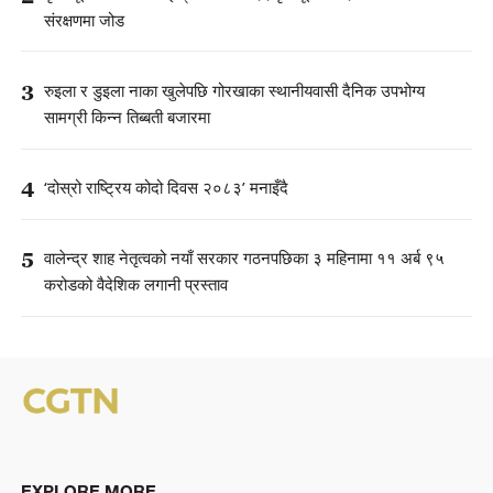
संरक्षणमा जोड
3
रुइला र डुइला नाका खुलेपछि गोरखाका स्थानीयवासी दैनिक उपभोग्य
सामग्री किन्न तिब्बती बजारमा
4
‘दोस्रो राष्ट्रिय कोदो दिवस २०८३’ मनाइँदै
5
वालेन्द्र शाह नेतृत्वको नयाँ सरकार गठनपछिका ३ महिनामा ११ अर्ब ९५
करोडको वैदेशिक लगानी प्रस्ताव
EXPLORE MORE