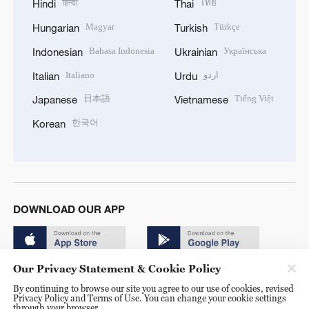
हिन्दी
ไทย
Hindi
Thai
Magyar
Türkçe
Hungarian
Turkish
Bahasa Indonesia
Українська
Indonesian
Ukrainian
Italiano
اردو
Italian
Urdu
日本語
Tiếng Việt
Japanese
Vietnamese
한국어
Korean
DOWNLOAD OUR APP
Our Privacy Statement & Cookie Policy
By continuing to browse our site you agree to our use of cookies, revised
Privacy Policy and Terms of Use. You can change your cookie settings
through your browser.