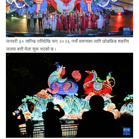
जनवरी ३० तारिख रातिदेखि सन् २०२६ नयाँ वसन्तका लागि छोङछिङ शहरीय
जलमा बत्ती मेला सुरू भएको छ।