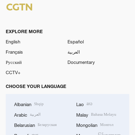
EXPLORE MORE
English
Español
Français
العربية
Русский
Documentary
CCTV+
CHOOSE YOUR LANGUAGE
Shqip
ລາວ
Albanian
Lao
العربية
Bahasa Melayu
Arabic
Malay
Беларуская
Монгол
Belarusian
Mongolian