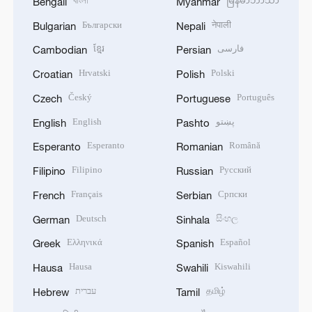
বাংলা
မြန်မာဘာသာ
Bengali
Myanmar
Български
नेपाली
Bulgarian
Nepali
ខ្មែរ
فارسی
Cambodian
Persian
Hrvatski
Polski
Croatian
Polish
Český
Português
Czech
Portuguese
English
پښتو
English
Pashto
Esperanto
Română
Esperanto
Romanian
Filipino
Русский
Filipino
Russian
Français
Српски
French
Serbian
Deutsch
සිංහල
German
Sinhala
Ελληνικά
Español
Greek
Spanish
Hausa
Kiswahili
Hausa
Swahili
עברית
தமிழ்
Hebrew
Tamil