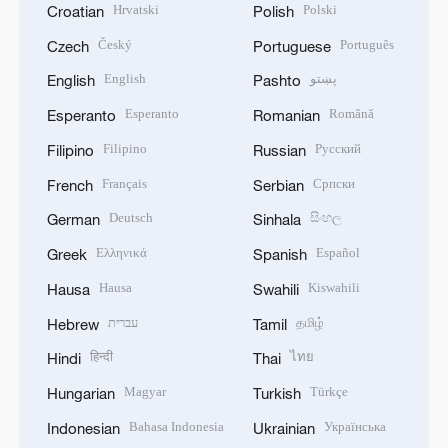
Hrvatski
Polski
Croatian
Polish
Český
Português
Czech
Portuguese
English
پښتو
English
Pashto
Esperanto
Română
Esperanto
Romanian
Filipino
Русский
Filipino
Russian
Français
Српски
French
Serbian
Deutsch
සිංහල
German
Sinhala
Ελληνικά
Español
Greek
Spanish
Hausa
Kiswahili
Hausa
Swahili
עברית
தமிழ்
Hebrew
Tamil
हिन्दी
ไทย
Hindi
Thai
Magyar
Türkçe
Hungarian
Turkish
Bahasa Indonesia
Українська
Indonesian
Ukrainian