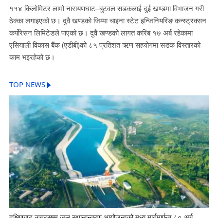
११४ किलोमिटर लामो नारायणघाट–बुटवल सडकलाई दुई खण्डमा विभाजन गरी
ठेक्का लगाइएको छ। दुवै खण्डको जिम्मा चाइना स्टेट इन्जिनियरिङ कन्स्ट्रक्सन
कर्पोरेसन लिमिटेडले पाएको छ। दुवै खण्डको लागत करिब १७ अर्ब रहेकामा
एसियाली विकास बैंक (एडीबी)को ८५ प्रतिशत ऋण सहयोगमा सडक विस्तारको
काम भइरहेको छ।
TOP NEWS
दक्षिणबाट उत्तरसम्म जल स्थानान्तरण आयोजनाको मध्य मार्गमार्फत ८० अर्ब