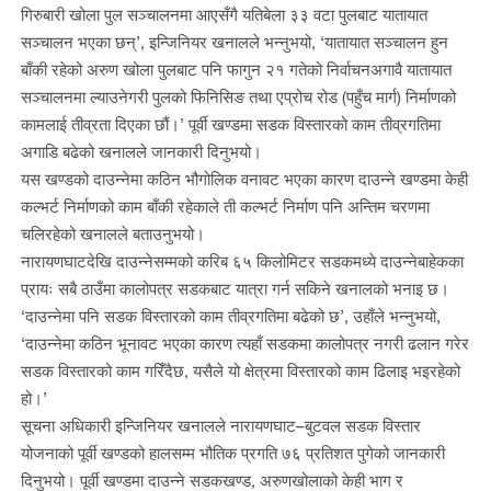
गिरुबारी खोला पुल सञ्चालनमा आएसँगै यतिबेला ३३ वटा पुलबाट यातायात
सञ्चालन भएका छन्’, इन्जिनियर खनालले भन्नुभयो, ‘यातायात सञ्चालन हुन
बाँकी रहेको अरुण खोला पुलबाट पनि फागुन २१ गतेको निर्वाचनअगावै यातायात
सञ्चालनमा ल्याउनेगरी पुलको फिनिसिङ तथा एप्रोच रोड (पहुँच मार्ग) निर्माणको
कामलाई तीव्रता दिएका छौं।’ पूर्वी खण्डमा सडक विस्तारको काम तीव्रगतिमा
अगाडि बढेको खनालले जानकारी दिनुभयो।
यस खण्डको दाउन्नेमा कठिन भौगोलिक वनावट भएका कारण दाउन्ने खण्डमा केही
कल्भर्ट निर्माणको काम बाँकी रहेकाले ती कल्भर्ट निर्माण पनि अन्तिम चरणमा
चलिरहेको खनालले बताउनुभयो।
नारायणघाटदेखि दाउन्नेसम्मको करिब ६५ किलोमिटर सडकमध्ये दाउन्नेबाहेकका
प्रायः सबै ठाउँमा कालोपत्र सडकबाट यात्रा गर्न सकिने खनालको भनाइ छ।
‘दाउन्नेमा पनि सडक विस्तारको काम तीव्रगतिमा बढेको छ’, उहाँले भन्नुभयो,
‘दाउन्नेमा कठिन भूनावट भएका कारण त्यहाँ सडकमा कालोपत्र नगरी ढलान गरेर
सडक विस्तारको काम गरिँदैछ, यसैले यो क्षेत्रमा विस्तारको काम ढिलाइ भइरहेको
हो।’
सूचना अधिकारी इन्जिनियर खनालले नारायणघाट–बुटवल सडक विस्तार
योजनाको पूर्वी खण्डको हालसम्म भौतिक प्रगति ७६ प्रतिशत पुगेको जानकारी
दिनुभयो। पूर्वी खण्डमा दाउन्ने सडकखण्ड, अरुणखोलाको केही भाग र