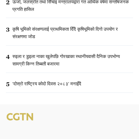
2
ऊर्जा, जलस्रोत तथा सिँचाइ मन्त्रालयद्वारा गत आर्थिक वर्षमा सन्तोषजनक
प्रगति हासिल
3
कृषि भूमिको संरक्षणलाई प्राथमिकता दिँदै कृषिभूमिको दिगो उपयोग र
संरक्षणमा जोड
4
रुइला र डुइला नाका खुलेपछि गोरखाका स्थानीयवासी दैनिक उपभोग्य
सामग्री किन्न तिब्बती बजारमा
5
‘दोस्रो राष्ट्रिय कोदो दिवस २०८३’ मनाइँदै