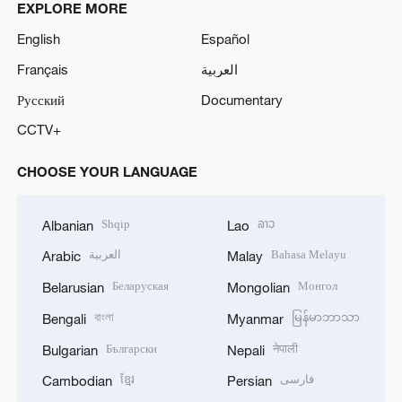
EXPLORE MORE
English
Español
Français
العربية
Русский
Documentary
CCTV+
CHOOSE YOUR LANGUAGE
Shqip
ລາວ
Albanian
Lao
العربية
Bahasa Melayu
Arabic
Malay
Беларуская
Монгол
Belarusian
Mongolian
বাংলা
မြန်မာဘာသာ
Bengali
Myanmar
Български
नेपाली
Bulgarian
Nepali
ខ្មែរ
فارسی
Cambodian
Persian