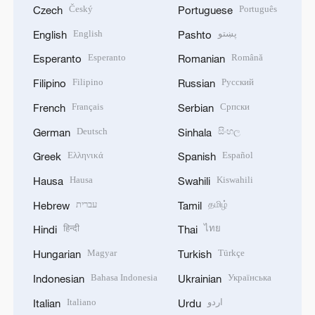
Český
Português
Czech
Portuguese
English
پښتو
English
Pashto
Esperanto
Română
Esperanto
Romanian
Filipino
Русский
Filipino
Russian
Français
Српски
French
Serbian
Deutsch
සිංහල
German
Sinhala
Ελληνικά
Español
Greek
Spanish
Hausa
Kiswahili
Hausa
Swahili
עברית
தமிழ்
Hebrew
Tamil
हिन्दी
ไทย
Hindi
Thai
Magyar
Türkçe
Hungarian
Turkish
Bahasa Indonesia
Українська
Indonesian
Ukrainian
Italiano
اردو
Italian
Urdu