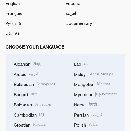
English
Español
Français
العربية
Русский
Documentary
CCTV+
CHOOSE YOUR LANGUAGE
Shqip
ລາວ
Albanian
Lao
العربية
Bahasa Melayu
Arabic
Malay
Беларуская
Монгол
Belarusian
Mongolian
বাংলা
မြန်မာဘာသာ
Bengali
Myanmar
Български
नेपाली
Bulgarian
Nepali
ខ្មែរ
فارسی
Cambodian
Persian
Hrvatski
Polski
Croatian
Polish