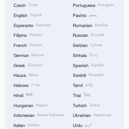
Český
Português
Czech
Portuguese
English
پښتو
English
Pashto
Esperanto
Română
Esperanto
Romanian
Filipino
Русский
Filipino
Russian
Français
Српски
French
Serbian
Deutsch
සිංහල
German
Sinhala
Ελληνικά
Español
Greek
Spanish
Hausa
Kiswahili
Hausa
Swahili
עברית
தமிழ்
Hebrew
Tamil
हिन्दी
ไทย
Hindi
Thai
Magyar
Türkçe
Hungarian
Turkish
Bahasa Indonesia
Українська
Indonesian
Ukrainian
Italiano
اردو
Italian
Urdu