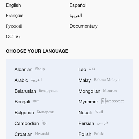
English
Español
Français
العربية
Русский
Documentary
CCTV+
CHOOSE YOUR LANGUAGE
Shqip
ລາວ
Albanian
Lao
العربية
Bahasa Melayu
Arabic
Malay
Беларуская
Монгол
Belarusian
Mongolian
বাংলা
မြန်မာဘာသာ
Bengali
Myanmar
Български
नेपाली
Bulgarian
Nepali
ខ្មែរ
فارسی
Cambodian
Persian
Hrvatski
Polski
Croatian
Polish