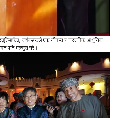
्तुतिमार्फत, दर्शकहरूले एक जीवन्त र वास्तविक आधुनिक
ानोपन पनि महसुस गरे।