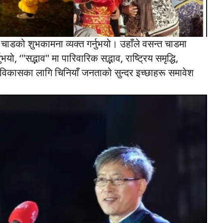
चाडको शुभकामना व्यक्त गर्नुभयो। उहाँले वसन्त चाडमा
ुभयो, ‘"सद्भाव" मा पारिवारिक सद्भाव, राष्ट्रिय समृद्धि,
था विकासका लागि चिनियाँ जनताको सुन्दर इच्छाहरू समावेश