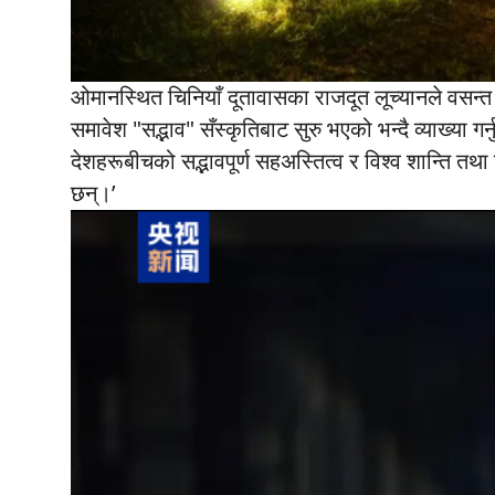
ओमानस्थित चिनियाँ दूतावासका राजदूत लूच्यानले वसन्त 
समावेश "सद्भाव" सँस्कृतिबाट सुरु भएको भन्दै व्याख्या गर्न
देशहरूबीचको सद्भावपूर्ण सहअस्तित्व र विश्व शान्ति त
छन्।’