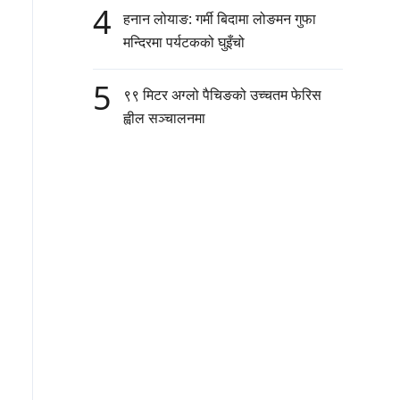
4
हनान लोयाङ: गर्मी बिदामा लोङमन गुफा
मन्दिरमा पर्यटकको घुइँचो
5
९९ मिटर अग्लो पैचिङको उच्चतम फेरिस
ह्वील सञ्चालनमा