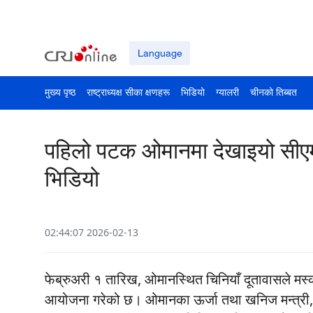
Language
मुख्य पृष्ठ
राष्ट्राध्यक्ष सीका क्षणहरू
भिडियो
ग्यालरी
चीनको तिब्बत
पहिलो पटक ओमानमा देखाइयो सीएम
भिडियो
02:44:07 2026-02-13
फेब्रुअरी १ ​​तारिख, ओमानस्थित चिनियाँ दूतावासले 
आयोजना गरेको छ। ओमानका ऊर्जा तथा खनिज मन्त्री, र