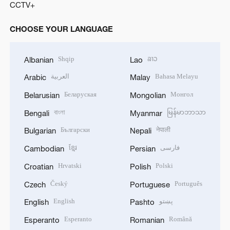
CCTV+
CHOOSE YOUR LANGUAGE
Shqip
ລາວ
Albanian
Lao
العربية
Bahasa Melayu
Arabic
Malay
Беларуская
Монгол
Belarusian
Mongolian
বাংলা
မြန်မာဘာသာ
Bengali
Myanmar
Български
नेपाली
Bulgarian
Nepali
ខ្មែរ
فارسی
Cambodian
Persian
Hrvatski
Polski
Croatian
Polish
Český
Português
Czech
Portuguese
English
پښتو
English
Pashto
Esperanto
Română
Esperanto
Romanian