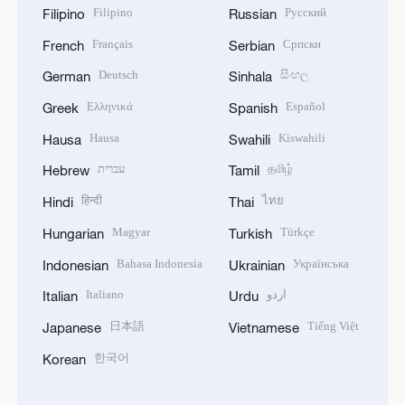
Filipino
Русский
Filipino
Russian
Français
Српски
French
Serbian
Deutsch
සිංහල
German
Sinhala
Ελληνικά
Español
Greek
Spanish
Hausa
Kiswahili
Hausa
Swahili
עברית
தமிழ்
Hebrew
Tamil
हिन्दी
ไทย
Hindi
Thai
Magyar
Türkçe
Hungarian
Turkish
Bahasa Indonesia
Українська
Indonesian
Ukrainian
Italiano
اردو
Italian
Urdu
日本語
Tiếng Việt
Japanese
Vietnamese
한국어
Korean