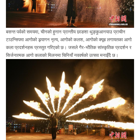
बसन्त पर्वको समयमा, चीनको हुनान प्रान्तीय छाङशा थुङ्कुआनयाउ प्राचीन
टाउन्सिपमा आगोको ड्र्यागन नृत्य, आगोको कलश, आगोको क्यूब लगायतका आगो
कला प्रदर्शनहरू प्रस्तुत गरिएको छ। जसले गैर-भौतिक सांस्कृतिक प्रदर्शन र
सिर्जनात्मक आगो कलाको मिलनमा चिनियाँ नववर्षको उत्सव मनाइँदै छ।