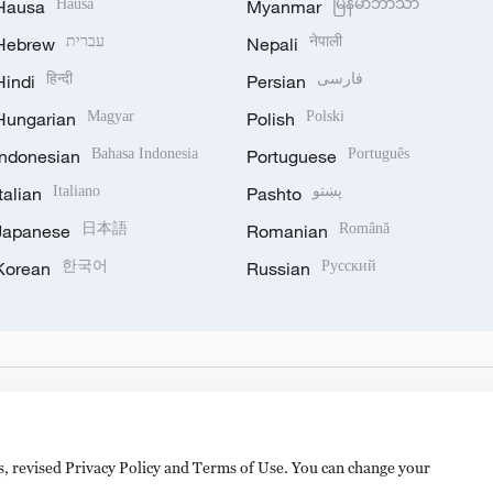
Hausa
Hausa
Myanmar
မြန်မာဘာသာ
Hebrew
עברית
Nepali
नेपाली
Hindi
हिन्दी
Persian
فارسی
Hungarian
Magyar
Polish
Polski
Indonesian
Bahasa Indonesia
Portuguese
Português
Italian
Italiano
Pashto
پښتو
Japanese
日本語
Romanian
Română
Korean
한국어
Russian
Русский
es, revised Privacy Policy and Terms of Use. You can change your