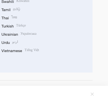
Swahili
Kiswahili
Tamil
தமிழ்
Thai
ไทย
Turkish
Türkçe
Ukrainian
Українська
Urdu
اردو
Vietnamese
Tiếng Việt