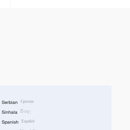
Serbian
Српски
Sinhala
සිංහල
Spanish
Español