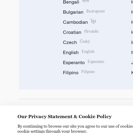
Bengali
বাংলা
Bulgarian
Български
Cambodian
ខ្មែរ
Croatian
Hrvatski
Czech
Český
English
English
Esperanto
Esperanto
Filipino
Filipino
DOWNLOAD OUR APP
Our Privacy Statement & Cookie Policy
By continuing to browse our site you agree to our use of cooki
cookie settings through your browser.