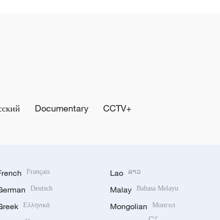
сский
Documentary
CCTV+
French
Français
Lao
ລາວ
German
Deutsch
Malay
Bahasa Melayu
Greek
Ελληνικά
Mongolian
Монгол