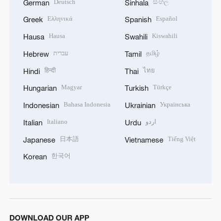
Deutsch
සිංහල
German
Sinhala
Ελληνικά
Español
Greek
Spanish
Hausa
Kiswahili
Hausa
Swahili
עברית
தமிழ்
Hebrew
Tamil
हिन्दी
ไทย
Hindi
Thai
Magyar
Türkçe
Hungarian
Turkish
Bahasa Indonesia
Українська
Indonesian
Ukrainian
Italiano
اردو
Italian
Urdu
日本語
Tiếng Việt
Japanese
Vietnamese
한국어
Korean
DOWNLOAD OUR APP