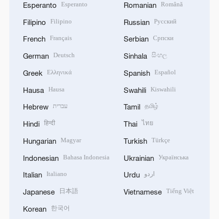
Esperanto
Română
Esperanto
Romanian
Filipino
Русский
Filipino
Russian
Français
Српски
French
Serbian
Deutsch
සිංහල
German
Sinhala
Ελληνικά
Español
Greek
Spanish
Hausa
Kiswahili
Hausa
Swahili
עברית
தமிழ்
Hebrew
Tamil
हिन्दी
ไทย
Hindi
Thai
Magyar
Türkçe
Hungarian
Turkish
Bahasa Indonesia
Українська
Indonesian
Ukrainian
Italiano
اردو
Italian
Urdu
日本語
Tiếng Việt
Japanese
Vietnamese
한국어
Korean