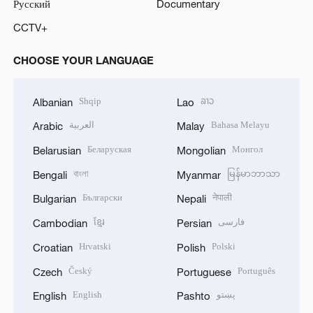
Русский
Documentary
CCTV+
CHOOSE YOUR LANGUAGE
Shqip
ລາວ
Albanian
Lao
العربية
Bahasa Melayu
Arabic
Malay
Беларуская
Монгол
Belarusian
Mongolian
বাংলা
မြန်မာဘာသာ
Bengali
Myanmar
Български
नेपाली
Bulgarian
Nepali
ខ្មែរ
فارسی
Cambodian
Persian
Hrvatski
Polski
Croatian
Polish
Český
Português
Czech
Portuguese
English
پښتو
English
Pashto