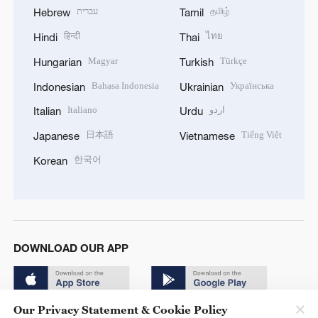
עברית
தமிழ்
Hebrew
Tamil
हिन्दी
ไทย
Hindi
Thai
Magyar
Türkçe
Hungarian
Turkish
Bahasa Indonesia
Українська
Indonesian
Ukrainian
Italiano
اردو
Italian
Urdu
日本語
Tiếng Việt
Japanese
Vietnamese
한국어
Korean
DOWNLOAD OUR APP
Our Privacy Statement & Cookie Policy