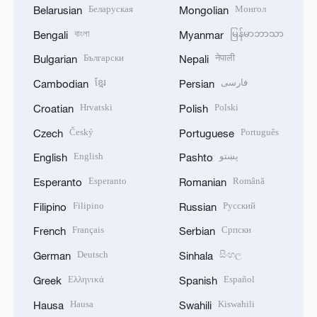
Беларуская
Монгол
Belarusian
Mongolian
বাংলা
မြန်မာဘာသာ
Bengali
Myanmar
Български
नेपाली
Bulgarian
Nepali
ខ្មែរ
فارسی
Cambodian
Persian
Hrvatski
Polski
Croatian
Polish
Český
Português
Czech
Portuguese
English
پښتو
English
Pashto
Esperanto
Română
Esperanto
Romanian
Filipino
Русский
Filipino
Russian
Français
Српски
French
Serbian
Deutsch
සිංහල
German
Sinhala
Ελληνικά
Español
Greek
Spanish
Hausa
Kiswahili
Hausa
Swahili