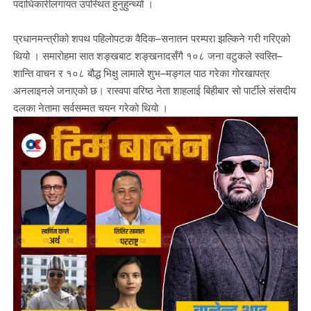
पदाधिकारीलगायत उपस्थित हुनुहुन्थ्यो ।
प्रधानमन्त्रीको शपथ पहिलोपटक वैदिक–सनातन परम्परा झल्किने गरी गरिएको
थियो । समारोहमा सात शङ्खबाट शङ्खनादसँगै १०८ जना वटुकले स्वस्ति–
शान्ति वाचन र १०८ बौद्ध भिक्षु लामाले शुभ–मङ्गल पाठ गरेका गोरखापत्र
अनलाइनले जनाएको छ। रास्वपा वरिष्ठ नेता शाहलाई बिहीबार सो पार्टीले संसदीय
दलका नेतामा सर्वसम्मत चयन गरेको थियो ।