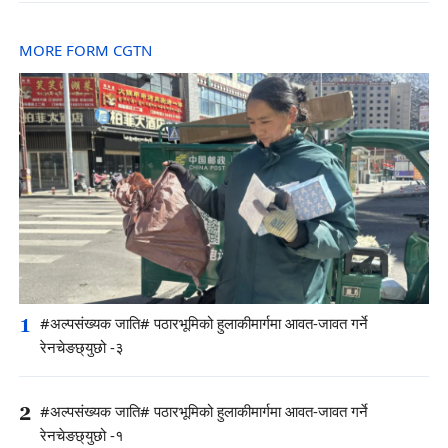
MORE FORM CGTN
1
#अल्पसंख्यक जाति# पठारभूमिको हुलाकीमार्गमा आवत-जावत गर्ने
रेनचेङछ्युछो -३
2
#अल्पसंख्यक जाति# पठारभूमिको हुलाकीमार्गमा आवत-जावत गर्ने
रेनचेङछ्युछो -१