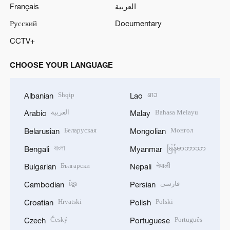
Français
العربية
Русский
Documentary
CCTV+
CHOOSE YOUR LANGUAGE
Shqip
ລາວ
Albanian
Lao
العربية
Bahasa Melayu
Arabic
Malay
Беларуская
Монгол
Belarusian
Mongolian
বাংলা
မြန်မာဘာသာ
Bengali
Myanmar
Български
नेपाली
Bulgarian
Nepali
ខ្មែរ
فارسی
Cambodian
Persian
Hrvatski
Polski
Croatian
Polish
Český
Português
Czech
Portuguese