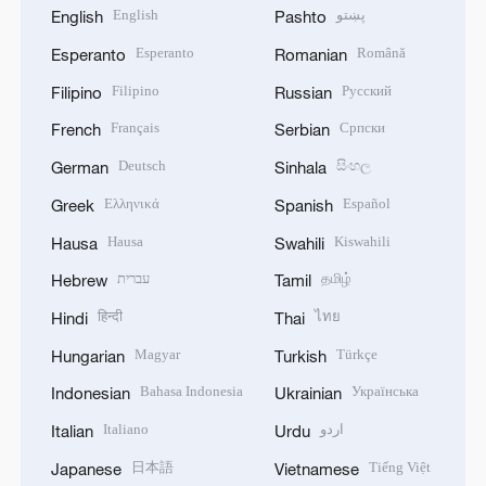
English
پښتو
English
Pashto
Esperanto
Română
Esperanto
Romanian
Filipino
Русский
Filipino
Russian
Français
Српски
French
Serbian
Deutsch
සිංහල
German
Sinhala
Ελληνικά
Español
Greek
Spanish
Hausa
Kiswahili
Hausa
Swahili
עברית
தமிழ்
Hebrew
Tamil
हिन्दी
ไทย
Hindi
Thai
Magyar
Türkçe
Hungarian
Turkish
Bahasa Indonesia
Українська
Indonesian
Ukrainian
Italiano
اردو
Italian
Urdu
日本語
Tiếng Việt
Japanese
Vietnamese