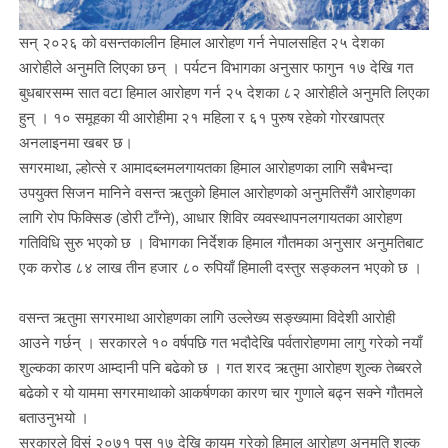
सन् २०२६ को वसन्तकालीन हिमाल आरोहण गर्न नेपालसहित २५ देशका
आरोहीले अनुमति लिएका छन् । पर्यटन विभागका अनुसार फागुन १७ देखि गत
बुधबारसम्म सात वटा हिमाल आरोहण गर्न २५ देशका ८२ आरोहीले अनुमति लिएका
हुन् । १० समूहका यी आरोहीमा २१ महिला र ६१ पुरुष रहेको गोरखापत्र
अनलाइनमा खबर छ।
सगरमाथा, ल्होत्से र आमादब्लमलगायतका हिमाल आरोहणका लागि सबैभन्दा
उपयुक्त सिजन मानिने वसन्त ऋतुको हिमाल आरोहणको अनुमतिसँगै आरोहणका
लागि रोप फिक्सिङ (डोरी टाँग्ने), आधार शिविर व्यवस्थापनलगायतका आरोहण
गतिविधि सुरु भएको छ । विभागका निर्देशक हिमाल गौतमका अनुसार अनुमतिबाट
एक करोड ८४ लाख तीन हजार ८० रुपियाँ हिमाली दस्तुर सङ्कलन भएको छ ।
वसन्त ऋतुमा सगरमाथा आरोहणका लागि उल्लेख्य सङ्ख्यामा विदेशी आरोही
आउने गर्छन् । सरकारले १० वर्षपछि गत भदौदेखि पर्वतारोहणमा लागु गरेको नयाँ
शुल्कका कारण आम्दानी पनि बढेको छ । गत शरद ऋतुमा आरोहण शुल्क तेब्बरले
बढेको र यो याममा सगरमाथाको आकर्षणका कारण चार गुणाले बढ्न सक्ने गौतमले
बताउनुभयो ।
सरकारले विसं २०७१ पुस १७ देखि कायम गरेको हिमाल आरोहण अनुमति शुल्क