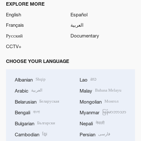
EXPLORE MORE
English
Español
Français
العربية
Русский
Documentary
CCTV+
CHOOSE YOUR LANGUAGE
Shqip
ລາວ
Albanian
Lao
العربية
Bahasa Melayu
Arabic
Malay
Беларуская
Монгол
Belarusian
Mongolian
বাংলা
မြန်မာဘာသာ
Bengali
Myanmar
Български
नेपाली
Bulgarian
Nepali
ខ្មែរ
فارسی
Cambodian
Persian