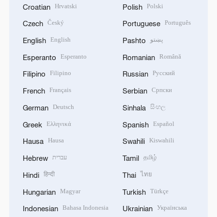
Hrvatski
Polski
Croatian
Polish
Český
Português
Czech
Portuguese
English
پښتو
English
Pashto
Esperanto
Română
Esperanto
Romanian
Filipino
Русский
Filipino
Russian
Français
Српски
French
Serbian
Deutsch
සිංහල
German
Sinhala
Ελληνικά
Español
Greek
Spanish
Hausa
Kiswahili
Hausa
Swahili
עברית
தமிழ்
Hebrew
Tamil
हिन्दी
ไทย
Hindi
Thai
Magyar
Türkçe
Hungarian
Turkish
Bahasa Indonesia
Українська
Indonesian
Ukrainian