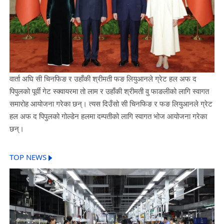
वार्ता अघि सी चिनफिङ र उहाँकी श्रीमती फङ लियुआनले ग्रेट हल अफ द
पिपुलको पूर्वी गेट स्क्वायरमा तो लाम र उहाँकी श्रीमती वु फाङलीको लागि स्वागत
समारोह आयोजना गरेका छन्। त्यस दिउँसो सी चिनफिङ र फङ लियुआनले ग्रेट
हल अफ द पिपुलको गोल्डेन हलमा दम्पतीको लागि स्वागत भोज आयोजना गरेका
छन्।
TOP NEWS