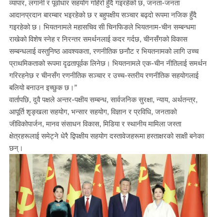
व्यापार, लगानी र पूर्वाधार सहयोग गहिरो हुँदै गइरहेको छ, जनता-जनता
आदानप्रदान बारम्बार भइरहेको छ र बहुपक्षीय सञ्चार बढ्दो रूपमा नजिक हुँदै
गइरहेको छ। भियतनामले महासचिव सी चिनफिङले भियतनाम-चीन सम्बन्धमा
राखेको विशेष स्नेह र निरन्तर समर्थनलाई कदर गर्दछ, चीनसँगको विकास
सम्बन्धलाई वस्तुनिष्ठ आवश्यकता, रणनीतिक छनौट र भियतनामको लागि उच्च
प्राथमिकताको रूपमा दृढतापूर्वक लिनेछ। भियतनामले एक-चीन नीतिलाई समर्थन
गरिरहनेछ र चीनसँग रणनीतिक सञ्चार र उच्च-स्तरीय रणनीतिक सहयोगलाई
बलियो बनाउन इच्छुक छ।”
वार्तापछि, दुवै पक्षले अन्तर-पक्षीय सम्बन्ध, सार्वजनिक सुरक्षा, न्याय, अर्थतन्त्र,
आपूर्ति शृङ्खला सहयोग, भन्सार सहयोग, विज्ञान र प्रविधि, जनताको
जीविकोपार्जन, मानव संसाधन विकास, मिडिया र स्थानीय मामिला जस्ता
क्षेत्रहरूलाई समेट्ने धेरै द्विपक्षीय सहयोग दस्तावेजहरूमा हस्ताक्षरको साक्षी बनेका
छन्।