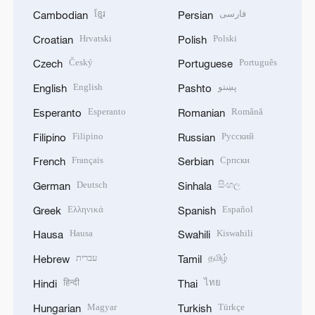
ខ្មែរ
فارسی
Cambodian
Persian
Hrvatski
Polski
Croatian
Polish
Český
Português
Czech
Portuguese
English
پښتو
English
Pashto
Esperanto
Română
Esperanto
Romanian
Filipino
Русский
Filipino
Russian
Français
Српски
French
Serbian
Deutsch
සිංහල
German
Sinhala
Ελληνικά
Español
Greek
Spanish
Hausa
Kiswahili
Hausa
Swahili
עברית
தமிழ்
Hebrew
Tamil
हिन्दी
ไทย
Hindi
Thai
Magyar
Türkçe
Hungarian
Turkish