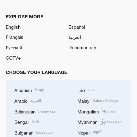
EXPLORE MORE
English
Español
Français
العربية
Русский
Documentary
CCTV+
CHOOSE YOUR LANGUAGE
Shqip
ລາວ
Albanian
Lao
العربية
Bahasa Melayu
Arabic
Malay
Беларуская
Монгол
Belarusian
Mongolian
বাংলা
မြန်မာဘာသာ
Bengali
Myanmar
Български
नेपाली
Bulgarian
Nepali