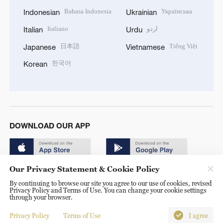
Bahasa Indonesia
Українська
Indonesian
Ukrainian
Italiano
اردو
Italian
Urdu
日本語
Tiếng Việt
Japanese
Vietnamese
한국어
Korean
DOWNLOAD OUR APP
Our Privacy Statement & Cookie Policy
By continuing to browse our site you agree to our use of cookies, revised
Privacy Policy and Terms of Use. You can change your cookie settings
through your browser.
© China Radio International.CRI. All Rights Reserved. 16A
Shijingshan Road, Beijing, China. 100040
Privacy Policy
Terms of Use
I agree