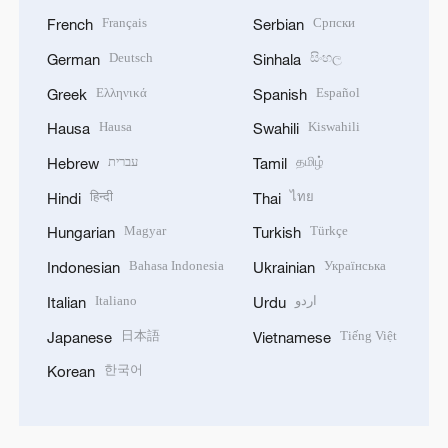
Français
Српски
French
Serbian
Deutsch
සිංහල
German
Sinhala
Ελληνικά
Español
Greek
Spanish
Hausa
Kiswahili
Hausa
Swahili
עברית
தமிழ்
Hebrew
Tamil
हिन्दी
ไทย
Hindi
Thai
Magyar
Türkçe
Hungarian
Turkish
Bahasa Indonesia
Українська
Indonesian
Ukrainian
Italiano
اردو
Italian
Urdu
日本語
Tiếng Việt
Japanese
Vietnamese
한국어
Korean