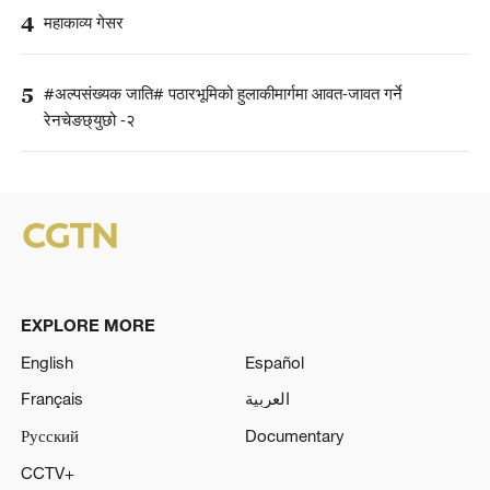
4
महाकाव्य गेसर
5
#अल्पसंख्यक जाति# पठारभूमिको हुलाकीमार्गमा आवत-जावत गर्ने
रेनचेङछ्युछो -२
EXPLORE MORE
English
Español
Français
العربية
Русский
Documentary
CCTV+