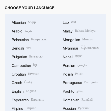
CHOOSE YOUR LANGUAGE
Shqip
ລາວ
Albanian
Lao
العربية
Bahasa Melayu
Arabic
Malay
Беларуская
Монгол
Belarusian
Mongolian
বাংলা
မြန်မာဘာသာ
Bengali
Myanmar
Български
नेपाली
Bulgarian
Nepali
ខ្មែរ
فارسی
Cambodian
Persian
Hrvatski
Polski
Croatian
Polish
Český
Português
Czech
Portuguese
English
پښتو
English
Pashto
Esperanto
Română
Esperanto
Romanian
Filipino
Русский
Filipino
Russian