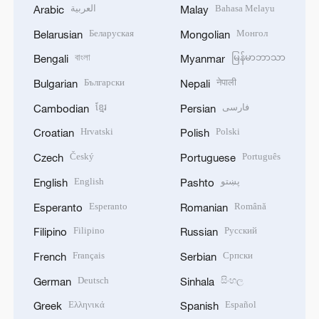
العربية
Bahasa Melayu
Arabic
Malay
Беларуская
Монгол
Belarusian
Mongolian
বাংলা
မြန်မာဘာသာ
Bengali
Myanmar
Български
नेपाली
Bulgarian
Nepali
ខ្មែរ
فارسی
Cambodian
Persian
Hrvatski
Polski
Croatian
Polish
Český
Português
Czech
Portuguese
English
پښتو
English
Pashto
Esperanto
Română
Esperanto
Romanian
Filipino
Русский
Filipino
Russian
Français
Српски
French
Serbian
Deutsch
සිංහල
German
Sinhala
Ελληνικά
Español
Greek
Spanish