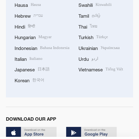
Hausa
Kiswahili
Hausa
Swahili
עברית
தமிழ்
Hebrew
Tamil
हिन्दी
ไทย
Hindi
Thai
Magyar
Türkçe
Hungarian
Turkish
Bahasa Indonesia
Українська
Indonesian
Ukrainian
Italiano
اردو
Italian
Urdu
日本語
Tiếng Việt
Japanese
Vietnamese
한국어
Korean
DOWNLOAD OUR APP