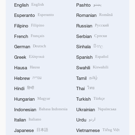
English
پښتو
English
Pashto
Esperanto
Română
Esperanto
Romanian
Filipino
Русский
Filipino
Russian
Français
Српски
French
Serbian
Deutsch
සිංහල
German
Sinhala
Ελληνικά
Español
Greek
Spanish
Hausa
Kiswahili
Hausa
Swahili
עברית
தமிழ்
Hebrew
Tamil
हिन्दी
ไทย
Hindi
Thai
Magyar
Türkçe
Hungarian
Turkish
Bahasa Indonesia
Українська
Indonesian
Ukrainian
Italiano
اردو
Italian
Urdu
日本語
Tiếng Việt
Japanese
Vietnamese