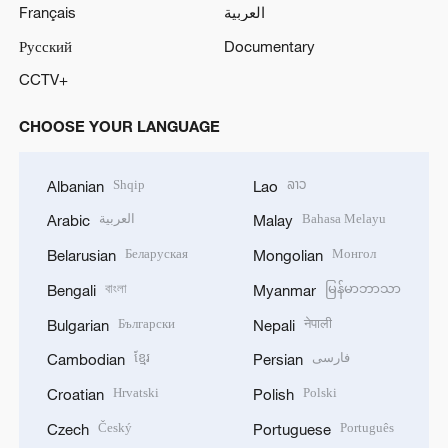
Français
العربية
Русский
Documentary
CCTV+
CHOOSE YOUR LANGUAGE
Shqip
ລາວ
Albanian
Lao
العربية
Bahasa Melayu
Arabic
Malay
Беларуская
Монгол
Belarusian
Mongolian
বাংলা
မြန်မာဘာသာ
Bengali
Myanmar
Български
नेपाली
Bulgarian
Nepali
ខ្មែរ
فارسی
Cambodian
Persian
Hrvatski
Polski
Croatian
Polish
Český
Português
Czech
Portuguese