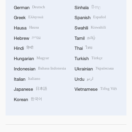
Deutsch
සිංහල
German
Sinhala
Ελληνικά
Español
Greek
Spanish
Hausa
Kiswahili
Hausa
Swahili
עברית
தமிழ்
Hebrew
Tamil
हिन्दी
ไทย
Hindi
Thai
Magyar
Türkçe
Hungarian
Turkish
Bahasa Indonesia
Українська
Indonesian
Ukrainian
Italiano
اردو
Italian
Urdu
日本語
Tiếng Việt
Japanese
Vietnamese
한국어
Korean