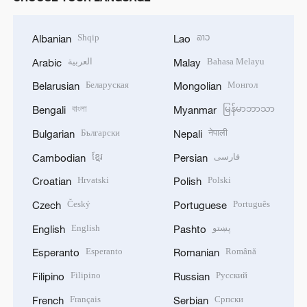
Shqip
ລາວ
Albanian
Lao
العربية
Bahasa Melayu
Arabic
Malay
Беларуская
Монгол
Belarusian
Mongolian
বাংলা
မြန်မာဘာသာ
Bengali
Myanmar
Български
नेपाली
Bulgarian
Nepali
ខ្មែរ
فارسی
Cambodian
Persian
Hrvatski
Polski
Croatian
Polish
Český
Português
Czech
Portuguese
English
پښتو
English
Pashto
Esperanto
Română
Esperanto
Romanian
Filipino
Русский
Filipino
Russian
Français
Српски
French
Serbian