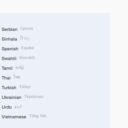
Serbian
Српски
Sinhala
සිංහල
Spanish
Español
Swahili
Kiswahili
Tamil
தமிழ்
Thai
ไทย
Turkish
Türkçe
Ukrainian
Українська
Urdu
اردو
Vietnamese
Tiếng Việt