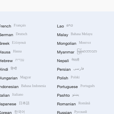
French
Français
Lao
ລາວ
German
Deutsch
Malay
Bahasa Melayu
Greek
Ελληνικά
Mongolian
Монгол
Hausa
Hausa
Myanmar
မြန်မာဘာသာ
Hebrew
עברית
Nepali
नेपाली
Hindi
हिन्दी
Persian
فارسی
Hungarian
Magyar
Polish
Polski
Indonesian
Bahasa Indonesia
Portuguese
Português
Italian
Italiano
Pashto
پښتو
Japanese
日本語
Romanian
Română
Korean
한국어
Russian
Русский