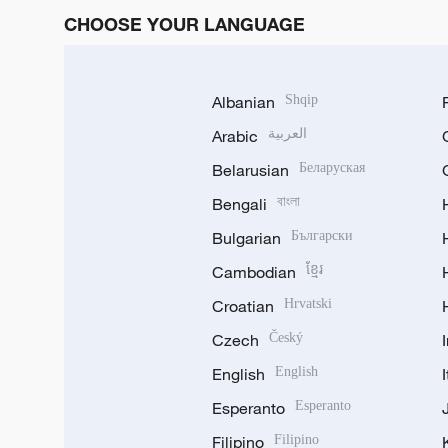
CHOOSE YOUR LANGUAGE
Albanian
Shqip
Arabic
العربية
Belarusian
Беларуская
Bengali
বাংলা
Bulgarian
Български
Cambodian
ខ្មែរ
Croatian
Hrvatski
Czech
Český
English
English
Esperanto
Esperanto
Filipino
Filipino