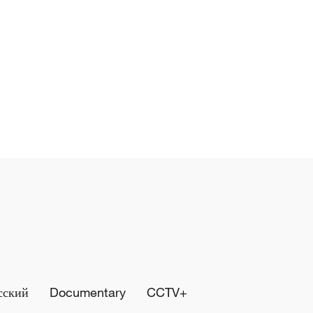
сский
Documentary
CCTV+