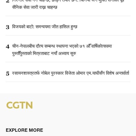
2
निरन्तर सेवा गर्न चाहन्छ, छोड्न तयार छैन: चिनियाँ जन मुक्ति सेनाका पूर्व
सैनिक सेवा जारी राख्न चाहन्छ
3
विजयको बाटो: समन्वयमा जीत हासिल हुन्छ
4
चीन-नेपालबीच दौत्य सम्बन्ध स्थापना भएको ७१ औँ वार्षिकोत्सवमा
पुस्तौँपुस्ताको मित्रताबाट नयाँ अध्याय सुरु
5
रसायनशास्त्रतर्फ नोबेल पुरस्कार विजेता ओमार एम.याघीसँग विशेष अन्तर्वार्ता
EXPLORE MORE