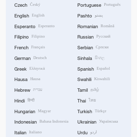
Český
Português
Czech
Portuguese
English
پښتو
English
Pashto
Esperanto
Română
Esperanto
Romanian
Filipino
Русский
Filipino
Russian
Français
Српски
French
Serbian
Deutsch
සිංහල
German
Sinhala
Ελληνικά
Español
Greek
Spanish
Hausa
Kiswahili
Hausa
Swahili
עברית
தமிழ்
Hebrew
Tamil
हिन्दी
ไทย
Hindi
Thai
Magyar
Türkçe
Hungarian
Turkish
Bahasa Indonesia
Українська
Indonesian
Ukrainian
Italiano
اردو
Italian
Urdu