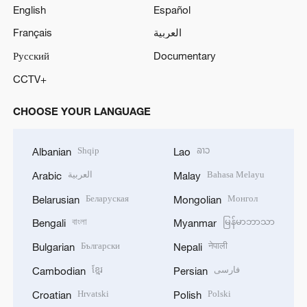
English
Español
Français
العربية
Русский
Documentary
CCTV+
CHOOSE YOUR LANGUAGE
Shqip
ລາວ
Albanian
Lao
العربية
Bahasa Melayu
Arabic
Malay
Беларуская
Монгол
Belarusian
Mongolian
বাংলা
မြန်မာဘာသာ
Bengali
Myanmar
Български
नेपाली
Bulgarian
Nepali
ខ្មែរ
فارسی
Cambodian
Persian
Hrvatski
Polski
Croatian
Polish