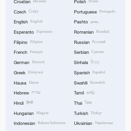
Hrvatski
Polski
Croatian
Polish
Český
Português
Czech
Portuguese
English
پښتو
English
Pashto
Esperanto
Română
Esperanto
Romanian
Filipino
Русский
Filipino
Russian
Français
Српски
French
Serbian
Deutsch
සිංහල
German
Sinhala
Ελληνικά
Español
Greek
Spanish
Hausa
Kiswahili
Hausa
Swahili
עברית
தமிழ்
Hebrew
Tamil
हिन्दी
ไทย
Hindi
Thai
Magyar
Türkçe
Hungarian
Turkish
Bahasa Indonesia
Українська
Indonesian
Ukrainian