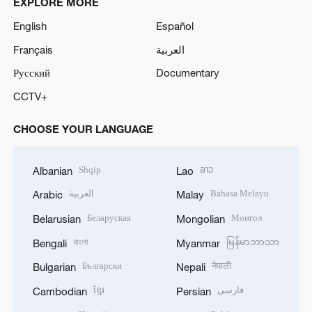
EXPLORE MORE
English
Español
Français
العربية
Русский
Documentary
CCTV+
CHOOSE YOUR LANGUAGE
Shqip
ລາວ
Albanian
Lao
العربية
Bahasa Melayu
Arabic
Malay
Беларуская
Монгол
Belarusian
Mongolian
বাংলা
မြန်မာဘာသာ
Bengali
Myanmar
Български
नेपाली
Bulgarian
Nepali
ខ្មែរ
فارسی
Cambodian
Persian