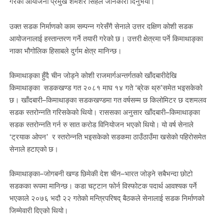
गरेको आयोजना प्रमुख शमशेर सिंहले जानकारी दिनुभयो।
उक्त सडक निर्माणको काम सम्पन्न गरेसँगै सेनाले उत्तर दक्षिण कोशी सडक
आयोजनालाई हस्तान्तरण गर्ने तयारी गरेको छ। उत्तरी क्षेत्रमा पर्ने किमाथाङ्का
नाका भौगोलिक हिसाबले दुर्गम क्षेत्र मानिन्छ।
किमाथाङ्का हुँदै चीन जोड्ने कोशी राजमार्गअन्तर्गतको खाँदबारीदेखि
किमाथाङ्का सडकखण्ड गत २०८१ माघ १४ गते ‘ब्रेक थ्रु’समेत भइसकेको
छ। खाँदबारी–किमाथाङ्का सडकखण्डमा गत वर्षसम्म छ किलोमिटर छ दशमलव
सडक स्तरोन्नति गरिसकेको थियो। राससका अनुसार खाँदबारी–किमाथाङ्का
सडक स्तरोन्नति गर्न रु सात करोड विनियोजन भएको थियो। यो वर्ष सेनाले
‘ट्रयाक ओपन’ र स्तरोन्नति भइसकेको सडकमा ठाउँठाउँमा खसेको पहिरोसमेत
सेनाले हटाएको छ।
किमाथाङ्का–जोगबनी खण्ड छिमेकी देश चीन–भारत जोड्ने सबैभन्दा छोटो
सडकका रूपमा मानिन्छ। कडा चट्टान फोर्न विस्फोटक पदार्थ आवश्यक पर्ने
भएकाले २०७६ भदौ २२ गतेको मन्त्रिपरिषद् बैठकले सेनालाई सडक निर्माणको
जिम्मेवारी दिएको थियो।