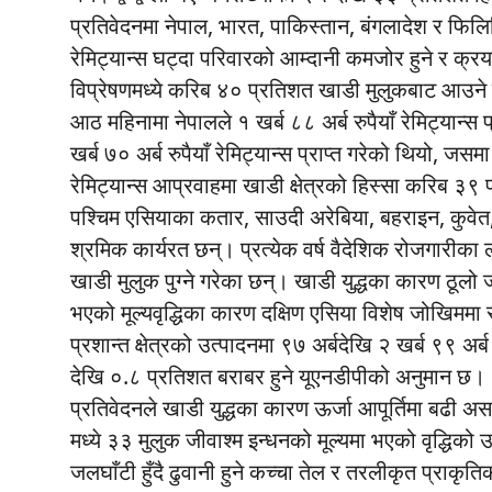
प्रतिवेदनमा नेपाल, भारत, पाकिस्तान, बंगलादेश र फिल
रेमिट्यान्स घट्दा परिवारको आम्दानी कमजोर हुने र क्र
विप्रेषणमध्ये करिब ४० प्रतिशत खाडी मुलुकबाट आउने ने
आठ महिनामा नेपालले १ खर्ब ८८ अर्ब रुपैयाँ रेमिट्यान्
खर्ब ७० अर्ब रुपैयाँ रेमिट्यान्स प्राप्त गरेको थियो,
रेमिट्यान्स आप्रवाहमा खाडी क्षेत्रको हिस्सा करिब ३
पश्चिम एसियाका कतार, साउदी अरेबिया, बहराइन, कुवे
श्रमिक कार्यरत छन्। प्रत्येक वर्ष वैदेशिक रोजगारीक
खाडी मुलुक पुग्ने गरेका छन्। खाडी युद्धका कारण ठूलो ज
भएको मूल्यवृद्धिका कारण दक्षिण एसिया विशेष जोखिमम
प्रशान्त क्षेत्रको उत्पादनमा ९७ अर्बदेखि २ खर्ब ९९ अर्ब
देखि ०.८ प्रतिशत बराबर हुने यूएनडीपीको अनुमान छ।
प्रतिवेदनले खाडी युद्धका कारण ऊर्जा आपूर्तिमा बढी
मध्ये ३३ मुलुक जीवाश्म इन्धनको मूल्यमा भएको वृद्धिको
जलघाँटी हुँदै ढुवानी हुने कच्चा तेल र तरलीकृत प्राक