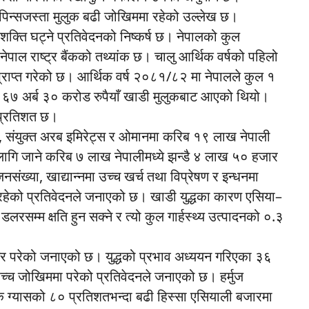
िपिन्सजस्ता मुलुक बढी जोखिममा रहेको उल्लेख छ।
यशक्ति घट्ने प्रतिवेदनको निष्कर्ष छ। नेपालको कुल
पाल राष्ट्र बैंकको तथ्यांक छ। चालु आर्थिक वर्षको पहिलो
स प्राप्त गरेको छ। आर्थिक वर्ष २०८१/८२ मा नेपालले कुल १
 जसमा ६७ अर्ब ३० करोड रुपैयाँ खाडी मुलुकबाट आएको थियो।
९ प्रतिशत छ।
त, संयुक्त अरब इमिरेट्स र ओमानमा करिब १९ लाख नेपाली
ा लागि जाने करिब ७ लाख नेपालीमध्ये झन्डै ४ लाख ५० हजार
नसंख्या, खाद्यान्नमा उच्च खर्च तथा विप्रेषण र इन्धनमा
ा रहेको प्रतिवेदनले जनाएको छ। खाडी युद्धका कारण एसिया–
 डलरसम्म क्षति हुन सक्ने र त्यो कुल गार्हस्थ्य उत्पादनको ०.३
 असर परेको जनाएको छ। युद्धको प्रभाव अध्ययन गरिएका ३६
 उच्च जोखिममा परेको प्रतिवेदनले जनाएको छ। हर्मुज
ृतिक ग्यासको ८० प्रतिशतभन्दा बढी हिस्सा एसियाली बजारमा