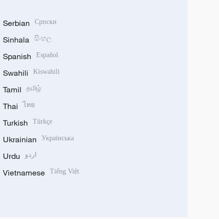
Serbian
Српски
Sinhala
සිංහල
Spanish
Español
Swahili
Kiswahili
Tamil
தமிழ்
Thai
ไทย
Turkish
Türkçe
Ukrainian
Українська
Urdu
اردو
Vietnamese
Tiếng Việt