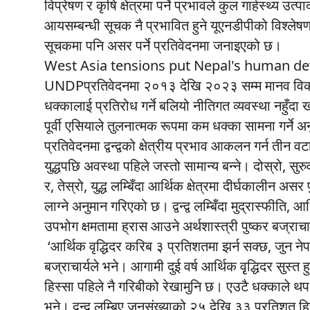
विप्रेषण र कृषि क्षेत्रमा पर्ने प्रभावले कुल गार्हस्थ्य
आयसम्बन्धी सूचक नै प्रभावित हुने यूएनडीपीको विश्लेषण 
सूचकमा पनि असर पर्ने प्रतिवेदनमा जनाइएको छ।
West Asia tensions put Nepal's human de
UNDPप्रतिवेदनमा २०१३ देखि २०२३ सम्म मानव विक
धक्कालाई प्रतिरोध गर्ने बलियो नीतिगत व्यवस्था नहुँदा खाड
पूर्वी एसियाले तुलनात्मक रूपमा कम धक्का सामना गर्ने 
प्रतिवेदनमा द्वन्द्वको क्षेत्रीय प्रभाव आकलन गर्न त
युद्धपछि अवस्था पहिले जस्तो सामान्य बन्ने। दोस्रो, सुर
र, तेस्रो, युद्ध लम्बिँदा आर्थिक क्षेत्रमा दीर्घकालीन 
लाग्ने अनुमान गरिएको छ। द्वन्द्व लम्बिँदा मुद्रास्फीति, 
उपभोग क्षमतामा ह्रास आउने अर्थशास्त्री पुष्कर बज्राच
‘आर्थिक वृद्धिदर करिब ३ प्रतिशतमा झर्न सक्छ, जुन ने
बज्राचार्यले भने। आगामी दुई वर्ष आर्थिक वृृद्धिदर सुस्
हिस्सा पहिले नै गरिबीको रेखामुनि छ। एउटै धक्काले थप
भने। द्वन्द्व लम्बिए जनसंख्याको २५ देखि ३३ प्रतिशत