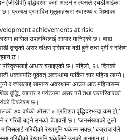
 उत्पादन (जीडीपी) वृद्धिदरमा कमी आउने र त्यसले एचडीआईका
छ। प्रत्यक्ष प्रभावित मुलुकहरूमा स्वास्थ्य र शिक्षाका
velopment achievements at risk:
ासमा हासिल उपलब्धिलाई आधार मानिएको छ। बाह्य
ी द्वन्द्वको असर दक्षिण एसियामा बढी हुने तथा पूर्वी र दक्षिण
अनुमान छ।
ीन वटा परिदृश्यलाई आधार बनाइएको छ। पहिलो, २८ दिनको
ुवाती धक्कापछि पूर्ववत् अवस्थामा फर्किन चार महिना लाग्ने।
असर पुग्ने र त्यसलाई सामान्य अवस्थामा आउन आठ महिनासम्म
आर्थिक वृद्धि, व्यापार र पर्यटनमा असर पर्ने तथा घरपरिवारको
ार्यको विश्लेषण छ।
पालको ७० वर्षको औसत ४ प्रतिशत वृद्धिदरभन्दा कम हो,’
त हुने र गरिबी बढ्ने उनको चेतावनी छ। ‘जनसंख्याको ठूलो
 मानिसलाई गरिबीको रेखामुनि धकेल्न सक्छ,’ बज्राचार्यले
 हिस्सा गरिबीको रेखामुनि धकेलिने उनको अनुमान छ।