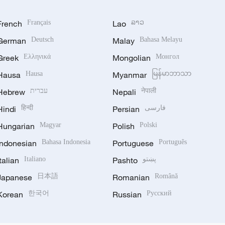
French
Français
Lao
ລາວ
German
Deutsch
Malay
Bahasa Melayu
Greek
Ελληνικά
Mongolian
Монгол
Hausa
Hausa
Myanmar
မြန်မာဘာသာ
Hebrew
עברית
Nepali
नेपाली
Hindi
हिन्दी
Persian
فارسی
Hungarian
Magyar
Polish
Polski
Indonesian
Bahasa Indonesia
Portuguese
Português
Italian
Italiano
Pashto
پښتو
Japanese
日本語
Romanian
Română
Korean
한국어
Russian
Русский