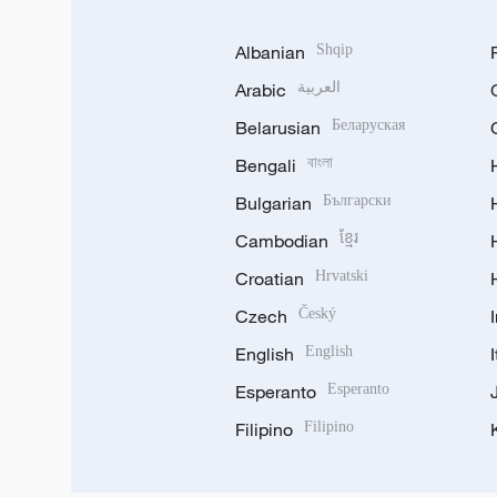
Albanian
Shqip
Arabic
العربية
Belarusian
Беларуская
Bengali
বাংলা
Bulgarian
Български
Cambodian
ខ្មែរ
Croatian
Hrvatski
Czech
Český
English
English
Esperanto
Esperanto
Filipino
Filipino