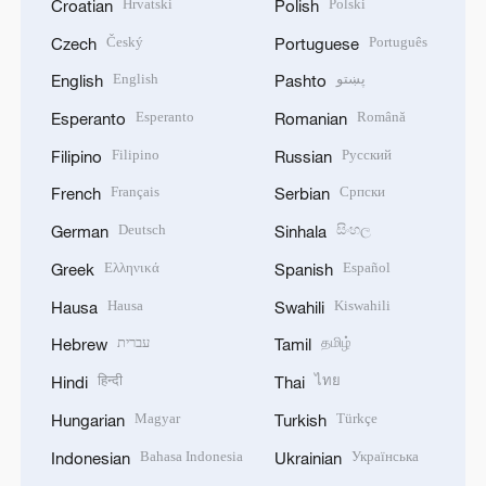
Hrvatski
Polski
Croatian
Polish
Český
Português
Czech
Portuguese
English
پښتو
English
Pashto
Esperanto
Română
Esperanto
Romanian
Filipino
Русский
Filipino
Russian
Français
Српски
French
Serbian
Deutsch
සිංහල
German
Sinhala
Ελληνικά
Español
Greek
Spanish
Hausa
Kiswahili
Hausa
Swahili
עברית
தமிழ்
Hebrew
Tamil
हिन्दी
ไทย
Hindi
Thai
Magyar
Türkçe
Hungarian
Turkish
Bahasa Indonesia
Українська
Indonesian
Ukrainian