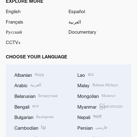
EXPLORE MORE
English
Español
Français
العربية
Русский
Documentary
CCTV+
CHOOSE YOUR LANGUAGE
Shqip
ລາວ
Albanian
Lao
العربية
Bahasa Melayu
Arabic
Malay
Беларуская
Монгол
Belarusian
Mongolian
বাংলা
မြန်မာဘာသာ
Bengali
Myanmar
Български
नेपाली
Bulgarian
Nepali
ខ្មែរ
فارسی
Cambodian
Persian