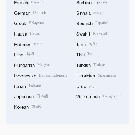
Français
Српски
French
Serbian
Deutsch
සිංහල
German
Sinhala
Ελληνικά
Español
Greek
Spanish
Hausa
Kiswahili
Hausa
Swahili
עברית
தமிழ்
Hebrew
Tamil
हिन्दी
ไทย
Hindi
Thai
Magyar
Türkçe
Hungarian
Turkish
Bahasa Indonesia
Українська
Indonesian
Ukrainian
Italiano
اردو
Italian
Urdu
日本語
Tiếng Việt
Japanese
Vietnamese
한국어
Korean