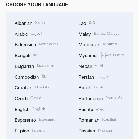
CHOOSE YOUR LANGUAGE
Shqip
ລາວ
Albanian
Lao
العربية
Bahasa Melayu
Arabic
Malay
Беларуская
Монгол
Belarusian
Mongolian
বাংলা
မြန်မာဘာသာ
Bengali
Myanmar
Български
नेपाली
Bulgarian
Nepali
ខ្មែរ
فارسی
Cambodian
Persian
Hrvatski
Polski
Croatian
Polish
Český
Português
Czech
Portuguese
English
پښتو
English
Pashto
Esperanto
Română
Esperanto
Romanian
Filipino
Русский
Filipino
Russian