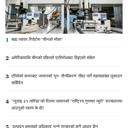
1
बाह्य व्यापार रिपोर्टमा “चीनको मौका”
2
अमेरिकामाथि चीनको पछिल्लो प्रतिरोधबाट दिइएको संकेत
3
एनिमेको कभरबाट जापानको 'पुनः सैन्यीकरण' तीव्र पार्ने महत्वाकांक्षा लुकाउन
सकिँदैन
4
"जुलाइ ३१ तारिख"को दिनमा जापानको "राष्ट्रिय गुप्तचर ब्युरो" सञ्चालनमा
आउनुको रहस्य के हो?
5
'उत्पादन क्षमताको अधिकता' भन्ने प्रचारको कुनै आधार छैन