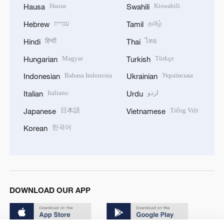
Hausa
Kiswahili
Hausa
Swahili
עברית
தமிழ்
Hebrew
Tamil
हिन्दी
ไทย
Hindi
Thai
Magyar
Türkçe
Hungarian
Turkish
Bahasa Indonesia
Українська
Indonesian
Ukrainian
Italiano
اردو
Italian
Urdu
日本語
Tiếng Việt
Japanese
Vietnamese
한국어
Korean
DOWNLOAD OUR APP