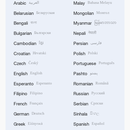
العربية
Bahasa Melayu
Arabic
Malay
Беларуская
Монгол
Belarusian
Mongolian
বাংলা
မြန်မာဘာသာ
Bengali
Myanmar
Български
नेपाली
Bulgarian
Nepali
ខ្មែរ
فارسی
Cambodian
Persian
Hrvatski
Polski
Croatian
Polish
Český
Português
Czech
Portuguese
English
پښتو
English
Pashto
Esperanto
Română
Esperanto
Romanian
Filipino
Русский
Filipino
Russian
Français
Српски
French
Serbian
Deutsch
සිංහල
German
Sinhala
Ελληνικά
Español
Greek
Spanish