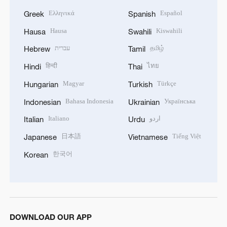
Ελληνικά
Español
Greek
Spanish
Hausa
Kiswahili
Hausa
Swahili
עברית
தமிழ்
Hebrew
Tamil
हिन्दी
ไทย
Hindi
Thai
Magyar
Türkçe
Hungarian
Turkish
Bahasa Indonesia
Українська
Indonesian
Ukrainian
Italiano
اردو
Italian
Urdu
日本語
Tiếng Việt
Japanese
Vietnamese
한국어
Korean
DOWNLOAD OUR APP