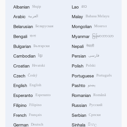
Shqip
ລາວ
Albanian
Lao
العربية
Bahasa Melayu
Arabic
Malay
Беларуская
Монгол
Belarusian
Mongolian
বাংলা
မြန်မာဘာသာ
Bengali
Myanmar
Български
नेपाली
Bulgarian
Nepali
ខ្មែរ
فارسی
Cambodian
Persian
Hrvatski
Polski
Croatian
Polish
Český
Português
Czech
Portuguese
English
پښتو
English
Pashto
Esperanto
Română
Esperanto
Romanian
Filipino
Русский
Filipino
Russian
Français
Српски
French
Serbian
Deutsch
සිංහල
German
Sinhala