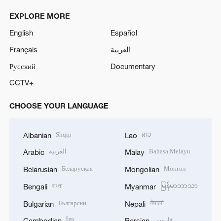
EXPLORE MORE
English
Español
Français
العربية
Русский
Documentary
CCTV+
CHOOSE YOUR LANGUAGE
Shqip
ລາວ
Albanian
Lao
العربية
Bahasa Melayu
Arabic
Malay
Беларуская
Монгол
Belarusian
Mongolian
বাংলা
မြန်မာဘာသာ
Bengali
Myanmar
Български
नेपाली
Bulgarian
Nepali
ខ្មែរ
فارسی
Cambodian
Persian