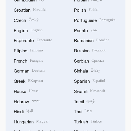
Hrvatski
Polski
Croatian
Polish
Český
Português
Czech
Portuguese
English
پښتو
English
Pashto
Esperanto
Română
Esperanto
Romanian
Filipino
Русский
Filipino
Russian
Français
Српски
French
Serbian
Deutsch
සිංහල
German
Sinhala
Ελληνικά
Español
Greek
Spanish
Hausa
Kiswahili
Hausa
Swahili
עברית
தமிழ்
Hebrew
Tamil
हिन्दी
ไทย
Hindi
Thai
Magyar
Türkçe
Hungarian
Turkish