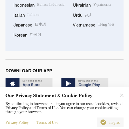
Bahasa Indonesia
Українська
Indonesian
Ukrainian
Italiano
اردو
Italian
Urdu
日本語
Tiếng Việt
Japanese
Vietnamese
한국어
Korean
DOWNLOAD OUR APP
Our Privacy Statement & Cookie Policy
By continuing to browse our site you agree to our use of cookies, revised
Privacy Policy and Terms of Use. You can change your cookie settings
through your browser.
© China Radio International.CRI. All Rights Reserved. 16A
Shijingshan Road, Beijing, China. 100040
Privacy Policy
Terms of Use
I agree