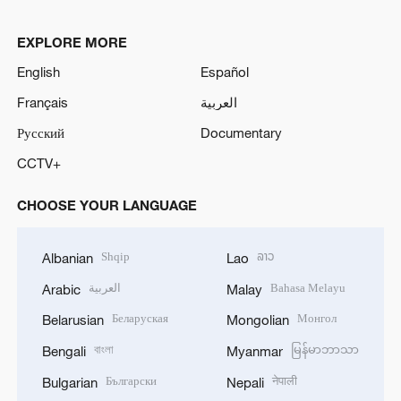
EXPLORE MORE
English
Español
Français
العربية
Русский
Documentary
CCTV+
CHOOSE YOUR LANGUAGE
Shqip
ລາວ
Albanian
Lao
العربية
Bahasa Melayu
Arabic
Malay
Беларуская
Монгол
Belarusian
Mongolian
বাংলা
မြန်မာဘာသာ
Bengali
Myanmar
Български
नेपाली
Bulgarian
Nepali