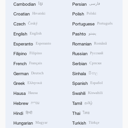
ខ្មែរ
فارسی
Cambodian
Persian
Hrvatski
Polski
Croatian
Polish
Český
Português
Czech
Portuguese
English
پښتو
English
Pashto
Esperanto
Română
Esperanto
Romanian
Filipino
Русский
Filipino
Russian
Français
Српски
French
Serbian
Deutsch
සිංහල
German
Sinhala
Ελληνικά
Español
Greek
Spanish
Hausa
Kiswahili
Hausa
Swahili
עברית
தமிழ்
Hebrew
Tamil
हिन्दी
ไทย
Hindi
Thai
Magyar
Türkçe
Hungarian
Turkish