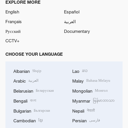
EXPLORE MORE
English
Español
Français
العربية
Русский
Documentary
CCTV+
CHOOSE YOUR LANGUAGE
Shqip
ລາວ
Albanian
Lao
العربية
Bahasa Melayu
Arabic
Malay
Беларуская
Монгол
Belarusian
Mongolian
বাংলা
မြန်မာဘာသာ
Bengali
Myanmar
Български
नेपाली
Bulgarian
Nepali
ខ្មែរ
فارسی
Cambodian
Persian