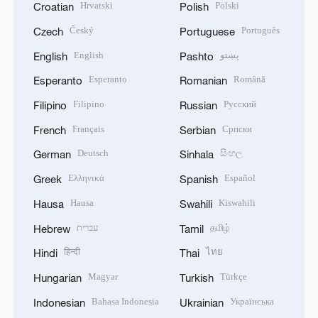
Hrvatski
Polski
Croatian
Polish
Český
Português
Czech
Portuguese
English
پښتو
English
Pashto
Esperanto
Română
Esperanto
Romanian
Filipino
Русский
Filipino
Russian
Français
Српски
French
Serbian
Deutsch
සිංහල
German
Sinhala
Ελληνικά
Español
Greek
Spanish
Hausa
Kiswahili
Hausa
Swahili
עברית
தமிழ்
Hebrew
Tamil
हिन्दी
ไทย
Hindi
Thai
Magyar
Türkçe
Hungarian
Turkish
Bahasa Indonesia
Українська
Indonesian
Ukrainian