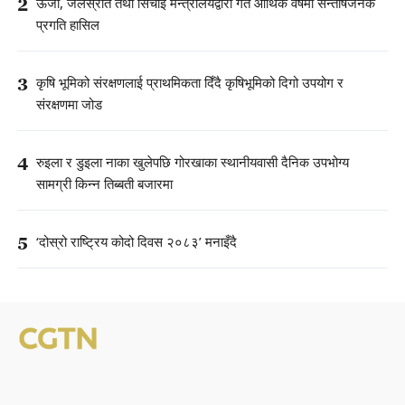
2
ऊर्जा, जलस्रोत तथा सिँचाइ मन्त्रालयद्वारा गत आर्थिक वर्षमा सन्तोषजनक
प्रगति हासिल
3
कृषि भूमिको संरक्षणलाई प्राथमिकता दिँदै कृषिभूमिको दिगो उपयोग र
संरक्षणमा जोड
4
रुइला र डुइला नाका खुलेपछि गोरखाका स्थानीयवासी दैनिक उपभोग्य
सामग्री किन्न तिब्बती बजारमा
5
‘दोस्रो राष्ट्रिय कोदो दिवस २०८३’ मनाइँदै