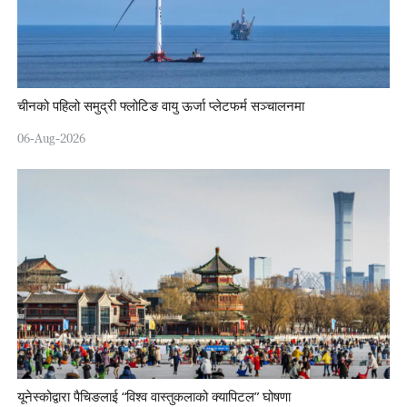
चीनको पहिलो समुद्री फ्लोटिङ वायु ऊर्जा प्लेटफर्म सञ्चालनमा
06-Aug-2026
यूनेस्कोद्वारा पैचिङलाई “विश्व वास्तुकलाको क्यापिटल” घोषणा