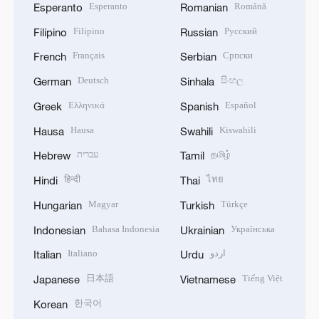
Esperanto
Română
Esperanto
Romanian
Filipino
Русский
Filipino
Russian
Français
Српски
French
Serbian
Deutsch
සිංහල
German
Sinhala
Ελληνικά
Español
Greek
Spanish
Hausa
Kiswahili
Hausa
Swahili
עברית
தமிழ்
Hebrew
Tamil
हिन्दी
ไทย
Hindi
Thai
Magyar
Türkçe
Hungarian
Turkish
Bahasa Indonesia
Українська
Indonesian
Ukrainian
Italiano
اردو
Italian
Urdu
日本語
Tiếng Việt
Japanese
Vietnamese
한국어
Korean