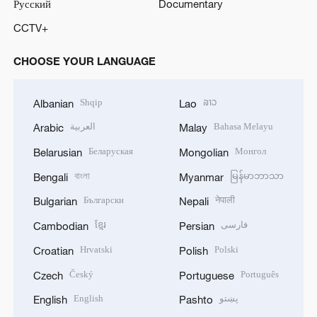
Русский
Documentary
CCTV+
CHOOSE YOUR LANGUAGE
Shqip
ລາວ
Albanian
Lao
العربية
Bahasa Melayu
Arabic
Malay
Беларуская
Монгол
Belarusian
Mongolian
বাংলা
မြန်မာဘာသာ
Bengali
Myanmar
Български
नेपाली
Bulgarian
Nepali
ខ្មែរ
فارسی
Cambodian
Persian
Hrvatski
Polski
Croatian
Polish
Český
Português
Czech
Portuguese
English
پښتو
English
Pashto