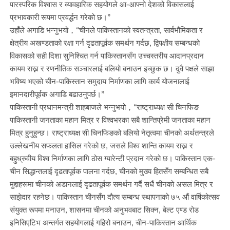
पारस्परिक विश्वास र व्यावहारिक सहयोगले आ-आफ्नो देशको विकासलाई
प्रभावकारी रूपमा प्रवर्द्धन गरेको छ।”
उहाँले अगाडि भन्नुभयो，“चीनले पाकिस्तानको स्वतन्त्रता, सार्वभौमिकता र
क्षेत्रीय अखण्डताको रक्षा गर्न दृढतापूर्वक समर्थन गर्दछ, द्विपक्षीय सम्बन्धको
विकासको सही दिशा सुनिश्चित गर्न पाकिस्तानसँग उच्चस्तरीय आदानप्रदान
कायम राख्न र रणनीतिक सञ्चारलाई बलियो बनाउन इच्छुक छ। दुवै पक्षले साझा
भविष्य भएको चीन-पाकिस्तान समुदाय निर्माणका लागि कार्य योजनालाई
इमानदारीपूर्वक अगाडि बढाउनुपर्छ।”
पाकिस्तानी प्रधानमन्त्री शाहबाजले भन्नुभयो，“राष्ट्राध्यक्ष सी चिनफिङ
पाकिस्तानी जनताका महान मित्र र विश्वभरका सबै शान्तिप्रेमी जनताका महान
मित्र हुनुहुन्छ। राष्ट्राध्यक्ष सी चिनफिङको बलियो नेतृत्वमा चीनको अर्थतन्त्रले
उल्लेखनीय सफलता हासिल गरेको छ, जसले विश्व शान्ति कायम राख्न र
बहुध्रुवीय विश्व निर्माणका लागि ठोस ग्यारेन्टी प्रदान गरेको छ। पाकिस्तान एक-
चीन सिद्धान्तलाई दृढतापूर्वक पालना गर्दछ, चीनको मुख्य हितसँग सम्बन्धित सबै
मुद्दाहरूमा चीनको अडानलाई दृढतापूर्वक समर्थन गर्दै सधैं चीनको असल मित्र र
साझेदार रहनेछ। पाकिस्तान चीनसँग दौत्य सम्बन्ध स्थापनाको ७५ औं वार्षिकोत्सव
संयुक्त रूपमा मनाउन, शासनमा चीनको अनुभवबाट सिक्न, बेल्ट एण्ड रोड
इनिसिएटिभ अन्तर्गत सहयोगलाई गहिरो बनाउन, चीन-पाकिस्तान आर्थिक