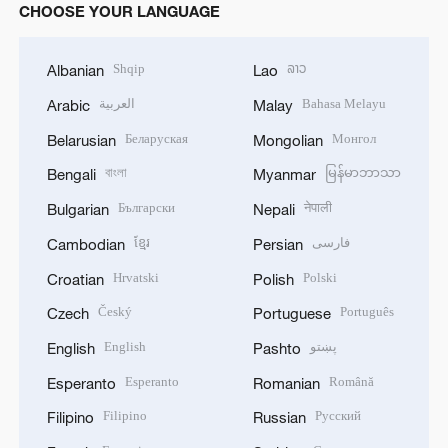
CHOOSE YOUR LANGUAGE
Shqip
ລາວ
Albanian
Lao
العربية
Bahasa Melayu
Arabic
Malay
Беларуская
Монгол
Belarusian
Mongolian
বাংলা
မြန်မာဘာသာ
Bengali
Myanmar
Български
नेपाली
Bulgarian
Nepali
ខ្មែរ
فارسی
Cambodian
Persian
Hrvatski
Polski
Croatian
Polish
Český
Português
Czech
Portuguese
English
پښتو
English
Pashto
Esperanto
Română
Esperanto
Romanian
Filipino
Русский
Filipino
Russian