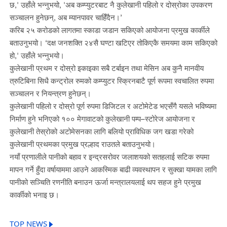
छ,' उहाँले भन्नुभयो, 'अब कम्प्युटरबाट नै कुलेखानी पहिलो र दोस्रोका उपकरण
सञ्चालन हुनेछन्, अब म्यानपावर चाहिँदैन।’
करिब २५ करोडको लागतमा स्काडा जडान सकिएको आयोजना प्रमुख कार्कीले
बताउनुभयो। ‘दक्ष जनशक्ति २४सै घण्टा खटिएर तोकिएकै समयमा काम सकिएको
हो,' उहाँले भन्नुभयो।
कुलेखानी प्रथम र दोस्रो इकाइका सबै टर्बाइन तथा मेसिन अब कुनै मानवीय
त्रुटिबिना सिधै कन्ट्रोल रुमको कम्प्युटर स्क्रिनबाटै पूर्ण रूपमा स्वचालित रुपमा
सञ्चालन र नियन्त्रण हुनेछन्।
कुलेखानी पहिलो र दोस्रो पूर्ण रुपमा डिजिटल र अटोमेटेड भएसँगै यसले भविष्यमा
निर्माण हुने भनिएको १०० मेगावाटको कुलेखानी पम्प–स्टोरेज आयोजना र
कुलेखानी तेस्रोको अटोमेसनका लागि बलियो प्राविधिक जग खडा गरेको
कुलेखानी प्रथमका प्रमुख प्रल्हाद राउतले बताउनुभयो।
नयाँ प्रणालीले पानीको बहाव र इन्द्रसरोवर जलाशयको सतहलाई सटिक रुपमा
मापन गर्ने हुँदा वर्षायाममा आउने आकस्मिक बाढी व्यवस्थापन र सुक्खा यामका लागि
पानीको सञ्चिति रणनीति बनाउन ऊर्जा मन्त्रालयलाई थप सहज हुने प्रमुख
कार्कीको भनाइ छ।
TOP NEWS