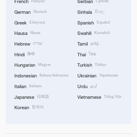
Français
Српски
French
Serbian
Deutsch
සිංහල
German
Sinhala
Ελληνικά
Español
Greek
Spanish
Hausa
Kiswahili
Hausa
Swahili
עברית
தமிழ்
Hebrew
Tamil
हिन्दी
ไทย
Hindi
Thai
Magyar
Türkçe
Hungarian
Turkish
Bahasa Indonesia
Українська
Indonesian
Ukrainian
Italiano
اردو
Italian
Urdu
日本語
Tiếng Việt
Japanese
Vietnamese
한국어
Korean