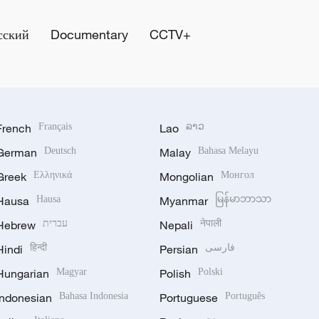
сский
Documentary
CCTV+
French
Français
Lao
ລາວ
German
Deutsch
Malay
Bahasa Melayu
Greek
Ελληνικά
Mongolian
Монгол
Hausa
Hausa
Myanmar
မြန်မာဘာသာ
Hebrew
עברית
Nepali
नेपाली
Hindi
हिन्दी
Persian
فارسی
Hungarian
Magyar
Polish
Polski
Indonesian
Bahasa Indonesia
Portuguese
Português