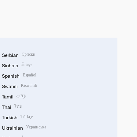
Serbian
Српски
Sinhala
සිංහල
Spanish
Español
Swahili
Kiswahili
Tamil
தமிழ்
Thai
ไทย
Turkish
Türkçe
Ukrainian
Українська