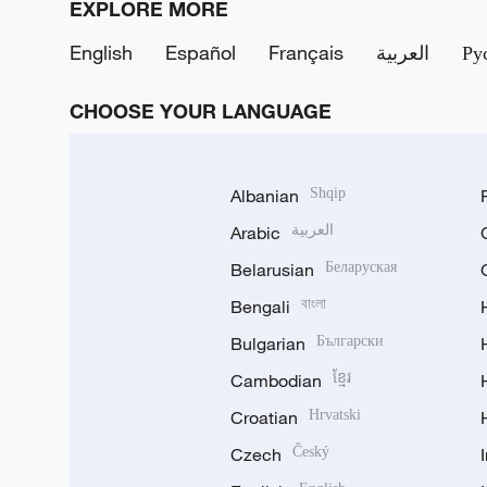
EXPLORE MORE
English
Español
Français
العربية
Ру
CHOOSE YOUR LANGUAGE
Albanian
Shqip
Arabic
العربية
Belarusian
Беларуская
Bengali
বাংলা
Bulgarian
Български
Cambodian
ខ្មែរ
Croatian
Hrvatski
Czech
Český