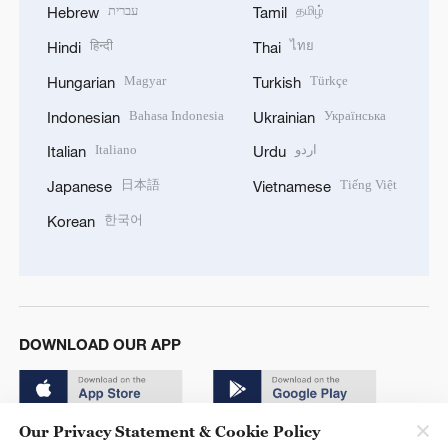
עברית
தமிழ்
Hebrew
Tamil
हिन्दी
ไทย
Hindi
Thai
Magyar
Türkçe
Hungarian
Turkish
Bahasa Indonesia
Українська
Indonesian
Ukrainian
Italiano
اردو
Italian
Urdu
日本語
Tiếng Việt
Japanese
Vietnamese
한국어
Korean
DOWNLOAD OUR APP
Our Privacy Statement & Cookie Policy