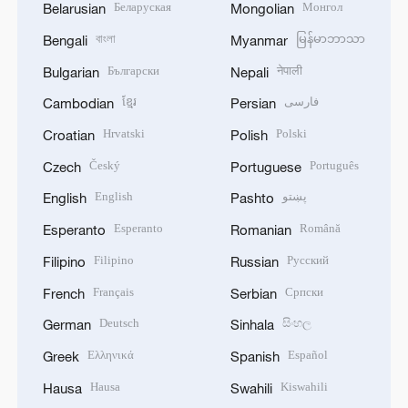
Беларуская
Монгол
Belarusian
Mongolian
বাংলা
မြန်မာဘာသာ
Bengali
Myanmar
Български
नेपाली
Bulgarian
Nepali
ខ្មែរ
فارسی
Cambodian
Persian
Hrvatski
Polski
Croatian
Polish
Český
Português
Czech
Portuguese
English
پښتو
English
Pashto
Esperanto
Română
Esperanto
Romanian
Filipino
Русский
Filipino
Russian
Français
Српски
French
Serbian
Deutsch
සිංහල
German
Sinhala
Ελληνικά
Español
Greek
Spanish
Hausa
Kiswahili
Hausa
Swahili