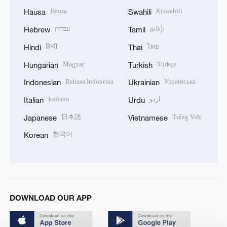
Hausa
Kiswahili
Hausa
Swahili
עברית
தமிழ்
Hebrew
Tamil
हिन्दी
ไทย
Hindi
Thai
Magyar
Türkçe
Hungarian
Turkish
Bahasa Indonesia
Українська
Indonesian
Ukrainian
Italiano
اردو
Italian
Urdu
日本語
Tiếng Việt
Japanese
Vietnamese
한국어
Korean
DOWNLOAD OUR APP