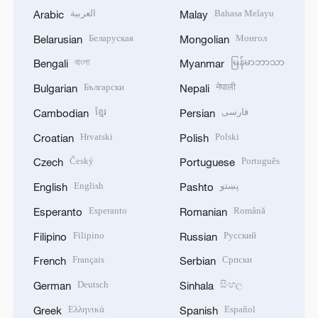
العربية
Bahasa Melayu
Arabic
Malay
Беларуская
Монгол
Belarusian
Mongolian
বাংলা
မြန်မာဘာသာ
Bengali
Myanmar
Български
नेपाली
Bulgarian
Nepali
ខ្មែរ
فارسی
Cambodian
Persian
Hrvatski
Polski
Croatian
Polish
Český
Português
Czech
Portuguese
English
پښتو
English
Pashto
Esperanto
Română
Esperanto
Romanian
Filipino
Русский
Filipino
Russian
Français
Српски
French
Serbian
Deutsch
සිංහල
German
Sinhala
Ελληνικά
Español
Greek
Spanish