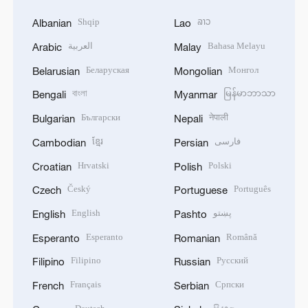
Shqip
ລາວ
Albanian
Lao
العربية
Bahasa Melayu
Arabic
Malay
Беларуская
Монгол
Belarusian
Mongolian
বাংলা
မြန်မာဘာသာ
Bengali
Myanmar
Български
नेपाली
Bulgarian
Nepali
ខ្មែរ
فارسی
Cambodian
Persian
Hrvatski
Polski
Croatian
Polish
Český
Português
Czech
Portuguese
English
پښتو
English
Pashto
Esperanto
Română
Esperanto
Romanian
Filipino
Русский
Filipino
Russian
Français
Српски
French
Serbian