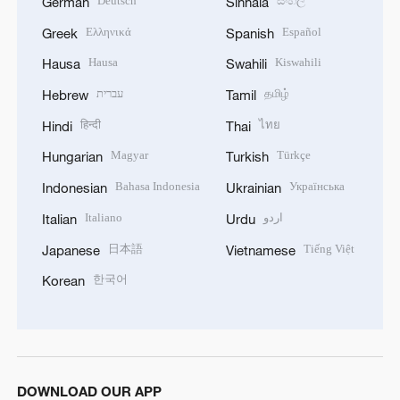
Deutsch
සිංහල
German
Sinhala
Ελληνικά
Español
Greek
Spanish
Hausa
Kiswahili
Hausa
Swahili
עברית
தமிழ்
Hebrew
Tamil
हिन्दी
ไทย
Hindi
Thai
Magyar
Türkçe
Hungarian
Turkish
Bahasa Indonesia
Українська
Indonesian
Ukrainian
Italiano
اردو
Italian
Urdu
日本語
Tiếng Việt
Japanese
Vietnamese
한국어
Korean
DOWNLOAD OUR APP