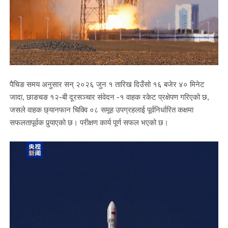
पैचिङ समय अनुसार सन् २०२६ जुन १ तारिख दिउँसो १६ बजेर ४० मिनेट
जादा, छाङचङ १२-बी दूरसञ्चार संवेदन -१ वाहक रकेट प्रक्षेपण गरिएको छ,
जसले वाहक छ्यानफान चिक्वि ०८ समूह उपग्रहलाई पूर्वनिर्धारित कक्षमा
सफलतापूर्वक पुर्‍याएको छ। परीक्षण कार्य पूर्ण सफल भएको छ।