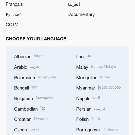
Français
العربية
Русский
Documentary
CCTV+
CHOOSE YOUR LANGUAGE
Shqip
ລາວ
Albanian
Lao
العربية
Bahasa Melayu
Arabic
Malay
Беларуская
Монгол
Belarusian
Mongolian
বাংলা
မြန်မာဘာသာ
Bengali
Myanmar
Български
नेपाली
Bulgarian
Nepali
ខ្មែរ
فارسی
Cambodian
Persian
Hrvatski
Polski
Croatian
Polish
Český
Português
Czech
Portuguese