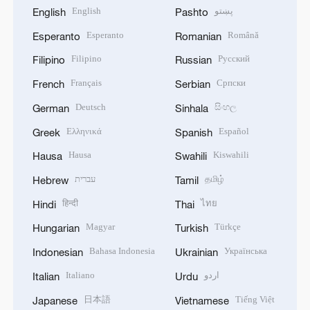
English
پښتو
English
Pashto
Esperanto
Română
Esperanto
Romanian
Filipino
Русский
Filipino
Russian
Français
Српски
French
Serbian
Deutsch
සිංහල
German
Sinhala
Ελληνικά
Español
Greek
Spanish
Hausa
Kiswahili
Hausa
Swahili
עברית
தமிழ்
Hebrew
Tamil
हिन्दी
ไทย
Hindi
Thai
Magyar
Türkçe
Hungarian
Turkish
Bahasa Indonesia
Українська
Indonesian
Ukrainian
Italiano
اردو
Italian
Urdu
日本語
Tiếng Việt
Japanese
Vietnamese