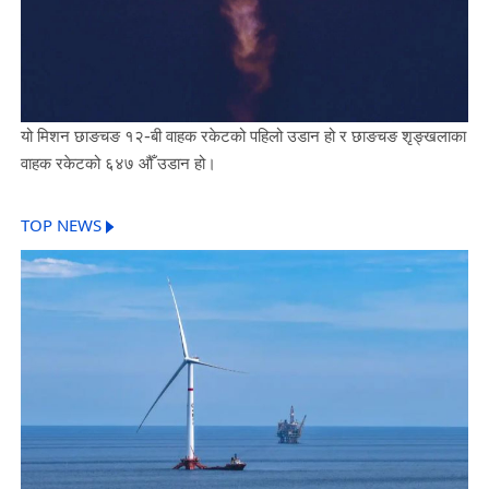
यो मिशन छाङचङ १२-बी वाहक रकेटको पहिलो उडान हो र छाङचङ शृङ्खलाका
वाहक रकेटको ६४७ औँ उडान हो।
TOP NEWS