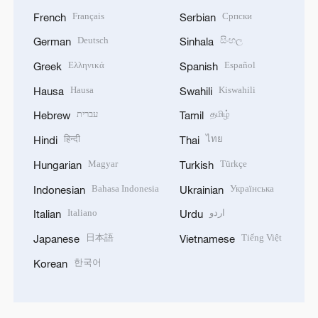
Français
Српски
French
Serbian
Deutsch
සිංහල
German
Sinhala
Ελληνικά
Español
Greek
Spanish
Hausa
Kiswahili
Hausa
Swahili
עברית
தமிழ்
Hebrew
Tamil
हिन्दी
ไทย
Hindi
Thai
Magyar
Türkçe
Hungarian
Turkish
Bahasa Indonesia
Українська
Indonesian
Ukrainian
Italiano
اردو
Italian
Urdu
日本語
Tiếng Việt
Japanese
Vietnamese
한국어
Korean