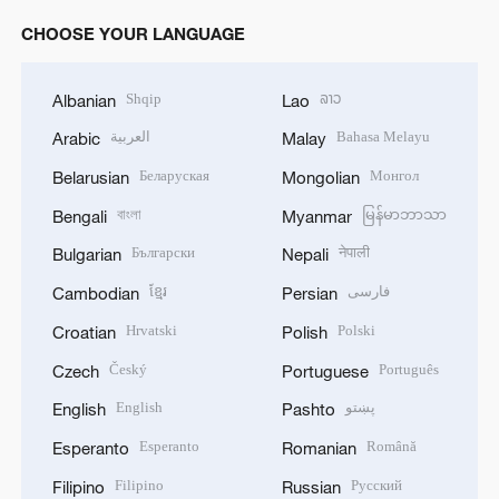
CHOOSE YOUR LANGUAGE
Shqip
ລາວ
Albanian
Lao
العربية
Bahasa Melayu
Arabic
Malay
Беларуская
Монгол
Belarusian
Mongolian
বাংলা
မြန်မာဘာသာ
Bengali
Myanmar
Български
नेपाली
Bulgarian
Nepali
ខ្មែរ
فارسی
Cambodian
Persian
Hrvatski
Polski
Croatian
Polish
Český
Português
Czech
Portuguese
English
پښتو
English
Pashto
Esperanto
Română
Esperanto
Romanian
Filipino
Русский
Filipino
Russian