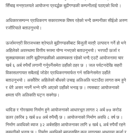
सिँचाइ मन्त्रालयले आयोजना प्रवर्द्धक बुढीगण्डकी कम्पनीलाई पठाएको थियो ।
अधिकारसम्पन्न प्राधिकरण सकारात्मक विषय रहेको भन्दै कम्पनीका सीईओ अरुण
रजौरियाले बताउनुभयो।
ऊर्जामन्त्री विराजभक्त श्रेष्ठले बुढीगण्डकीबाट बिजुली मात्रै उत्पादन गर्ने हो भने
अहिलेको अवस्थामा वित्तीय रूपमा योग्य नभएको बताउनुभयो। भरपर्दो ऊर्जा र
सुक्खायामका लागि बुढीगण्डकीको आवश्यकता रहेको भन्दै एउटै आयोजनामा चार
खर्ब ६ अर्ब रुपैयाँ लगानी गर्नुपर्नेसमेत उहाँको ठहर छ । जल पर्यटनदेखि सहरी
विकासलगायत सबैलाई जोडेर प्राधिकरणमार्फत गर्न सकिनेसमेत उहाँले
बताउनुभयो । अर्कोतिर अहिलेको बाँधको उचाइ अलिअलि घटाउँदा लागत कम हुने
र धेरै असर नपर्ने भन्ने पनि आएको उहाँको भनाइ छ । त्यसबाट आयोजनाको
क्षमता पनि अलिकति घट्न सक्नेछ।
धादिङ र गोरखामा निर्माण हुने आयोजनाको आधारभूत लागत २ अर्ब ७७ करोड
डलर (करिब ३ खर्ब ७४ अर्ब रुपैयाँ) छ । आयोजनाको निर्माण अवधि ८ वर्ष छ ।
निर्माण अवधिको ब्याज ३२ अर्बसहित आयोजनाका लागि ४ खर्ब ६ अर्ब रुपैयाँ रहने
कम्पनीको भनाइ छ । निर्माण अवधिको ब्याजसहित कुल लागतका आधारमा कर्जा र