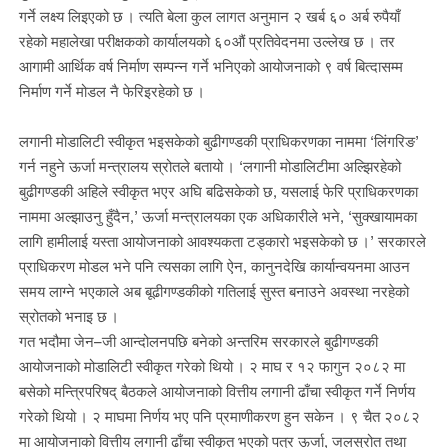
गर्ने लक्ष्य लिइएको छ । त्यति बेला कुल लागत अनुमान २ खर्ब ६० अर्ब रुपैयाँ
रहेको महालेखा परीक्षकको कार्यालयको ६०औं प्रतिवेदनमा उल्लेख छ । तर
आगामी आर्थिक वर्ष निर्माण सम्पन्न गर्ने भनिएको आयोजनाको ९ वर्ष बित्दासम्म
निर्माण गर्ने मोडल नै फेरिइरहेको छ ।
लगानी मोडालिटी स्वीकृत भइसकेको बुढीगण्डकी प्राधिकरणका नाममा ‘लिंगरिङ’
गर्न नहुने ऊर्जा मन्त्रालय स्रोतले बतायो । ‘लगानी मोडालिटीमा अल्झिरहेको
बुढीगण्डकी अहिले स्वीकृत भएर अघि बढिसकेको छ, यसलाई फेरि प्राधिकरणका
नाममा अल्झाउनु हुँदैन,’ ऊर्जा मन्त्रालयका एक अधिकारीले भने, ‘सुक्खायामका
लागि हामीलाई यस्ता आयोजनाको आवश्यकता टड्कारो भइसकेको छ ।’ सरकारले
प्राधिकरण मोडल भने पनि त्यसका लागि ऐन, कानुनदेखि कार्यान्वयनमा आउन
समय लाग्ने भएकाले अब बूढीगण्डकीको गतिलाई सुस्त बनाउने अवस्था नरहेको
स्रोतको भनाइ छ ।
गत भदौमा जेन–जी आन्दोलनपछि बनेको अन्तरिम सरकारले बुढीगण्डकी
आयोजनाको मोडालिटी स्वीकृत गरेको थियो । २ माघ र १२ फागुन २०८२ मा
बसेको मन्त्रिपरिषद् बैठकले आयोजनाको वित्तीय लगानी ढाँचा स्वीकृत गर्ने निर्णय
गरेको थियो । २ माघमा निर्णय भए पनि प्रमाणीकरण हुन सकेन । ९ चैत २०८२
मा आयोजनाको वित्तीय लगानी ढाँचा स्वीकृत भएको पत्र ऊर्जा, जलस्रोत तथा