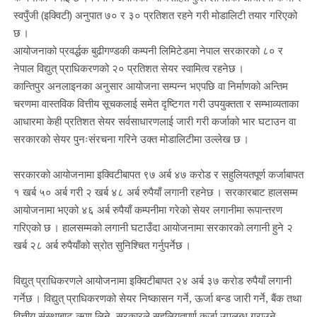
स्वपुँजी (इक्विटी) अनुपात ७० र ३० प्रतिशत रहने गरी मोडालिटी तयार गरिएको
छ ।
आयोजनाको प्रवर्द्धक बुढीगण्डकी कम्पनी लिमिटेडमा नेपाल सरकारको ८० र
नेपाल विद्युत् प्राधिकरणको २० प्रतिशत सेयर स्वामित्व रहनेछ ।
कान्तिपुर अनलाइनका अनुसार आयोजना सम्पन्न भएपछि वा निर्माणको अन्तिम
चरणमा वास्तविक वित्तीय सूचकलाई समेत दृष्टिगत गरी उपयुक्तता र सम्भाव्यताका
आधारमा केही प्रतिशत सेयर सर्वसाधारणलाई जारी गरी कर्जाको भार घटाउन वा
सरकारको सेयर पुनःसंरचना गरिने उक्त मोडालिटीमा उल्लेख छ ।
सरकारको आयोजनामा इक्विटीबापत ९७ अर्ब ४७ करोड र सहुलियतपूर्ण कर्जाबापत
१ खर्ब ५० अर्ब गरी २ खर्ब ४८ अर्ब रुपैयाँ लगानी रहनेछ । सरकारबाट हालसम्म
आयोजनामा भएको ४६ अर्ब रुपैयाँ कम्पनीमा गरेको सेयर लगानीमा रूपान्तरण
गरिएको छ । हालसम्मको लगानी घटाउँदा आयोजनामा सरकारको लगानी हुने २
खर्ब २८ अर्ब रुपैयाँको स्रोत सुनिश्चित गर्नुपर्नेछ ।
विद्युत् प्राधिकरणले आयोजनामा इक्विटीबापत २४ अर्ब ३७ करोड रुपैयाँ लगानी
गर्नेछ । विद्युत् प्राधिकरणको सेयर निष्कासन गर्ने, ऊर्जा बन्ड जारी गर्ने, बैंक तथा
वित्तीय संस्थाबाट ऋण लिने, सरकारले सहुलियतपूर्ण कर्जा उपलब्ध गराउने,