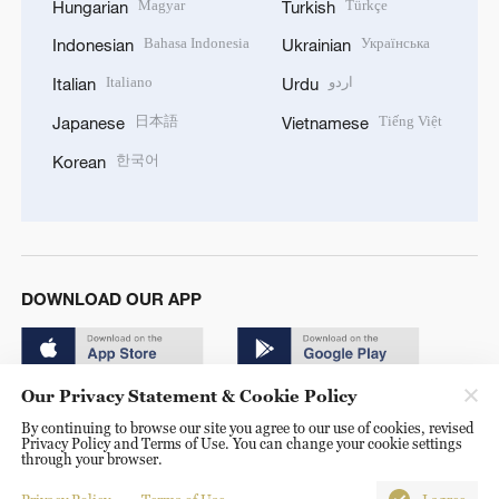
Magyar
Türkçe
Hungarian
Turkish
Bahasa Indonesia
Українська
Indonesian
Ukrainian
Italiano
اردو
Italian
Urdu
日本語
Tiếng Việt
Japanese
Vietnamese
한국어
Korean
DOWNLOAD OUR APP
Our Privacy Statement & Cookie Policy
By continuing to browse our site you agree to our use of cookies, revised
Privacy Policy and Terms of Use. You can change your cookie settings
through your browser.
© China Radio International.CRI. All Rights Reserved. 16A
Shijingshan Road, Beijing, China. 100040