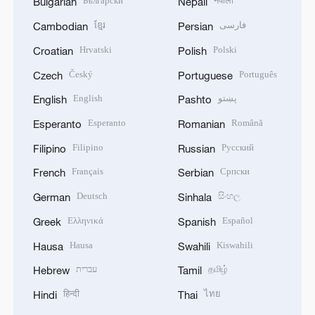
Български
नेपाली
Bulgarian
Nepali
ខ្មែរ
فارسی
Cambodian
Persian
Hrvatski
Polski
Croatian
Polish
Český
Português
Czech
Portuguese
English
پښتو
English
Pashto
Esperanto
Română
Esperanto
Romanian
Filipino
Русский
Filipino
Russian
Français
Српски
French
Serbian
Deutsch
සිංහල
German
Sinhala
Ελληνικά
Español
Greek
Spanish
Hausa
Kiswahili
Hausa
Swahili
עברית
தமிழ்
Hebrew
Tamil
हिन्दी
ไทย
Hindi
Thai