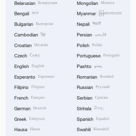
Беларуская
Монгол
Belarusian
Mongolian
বাংলা
မြန်မာဘာသာ
Bengali
Myanmar
Български
नेपाली
Bulgarian
Nepali
ខ្មែរ
فارسی
Cambodian
Persian
Hrvatski
Polski
Croatian
Polish
Český
Português
Czech
Portuguese
English
پښتو
English
Pashto
Esperanto
Română
Esperanto
Romanian
Filipino
Русский
Filipino
Russian
Français
Српски
French
Serbian
Deutsch
සිංහල
German
Sinhala
Ελληνικά
Español
Greek
Spanish
Hausa
Kiswahili
Hausa
Swahili