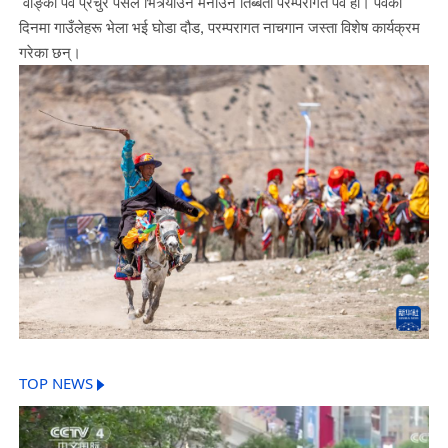
वाङ्को पर्व प्रचुर पसल भित्र्याउन मनाउने तिब्बती परम्परागत पर्व हो। पर्वको
दिनमा गाउँलेहरू भेला भई घोडा दौड, परम्परागत नाचगान जस्ता विशेष कार्यक्रम
गरेका छन्।
TOP NEWS