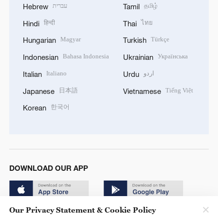
עברית
தமிழ்
Hebrew
Tamil
हिन्दी
ไทย
Hindi
Thai
Magyar
Türkçe
Hungarian
Turkish
Bahasa Indonesia
Українська
Indonesian
Ukrainian
Italiano
اردو
Italian
Urdu
日本語
Tiếng Việt
Japanese
Vietnamese
한국어
Korean
DOWNLOAD OUR APP
Our Privacy Statement & Cookie Policy