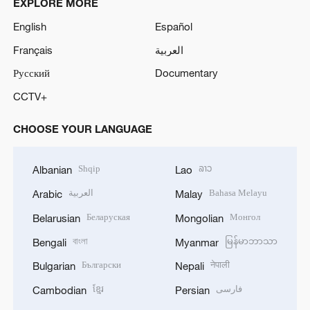
EXPLORE MORE
English
Español
Français
العربية
Русский
Documentary
CCTV+
CHOOSE YOUR LANGUAGE
Shqip
ລາວ
Albanian
Lao
العربية
Bahasa Melayu
Arabic
Malay
Беларуская
Монгол
Belarusian
Mongolian
বাংলা
မြန်မာဘာသာ
Bengali
Myanmar
Български
नेपाली
Bulgarian
Nepali
ខ្មែរ
فارسی
Cambodian
Persian