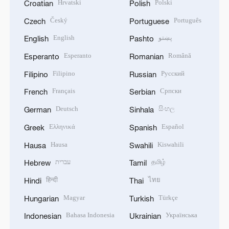
Hrvatski
Polski
Croatian
Polish
Český
Português
Czech
Portuguese
English
پښتو
English
Pashto
Esperanto
Română
Esperanto
Romanian
Filipino
Русский
Filipino
Russian
Français
Српски
French
Serbian
Deutsch
සිංහල
German
Sinhala
Ελληνικά
Español
Greek
Spanish
Hausa
Kiswahili
Hausa
Swahili
עברית
தமிழ்
Hebrew
Tamil
हिन्दी
ไทย
Hindi
Thai
Magyar
Türkçe
Hungarian
Turkish
Bahasa Indonesia
Українська
Indonesian
Ukrainian